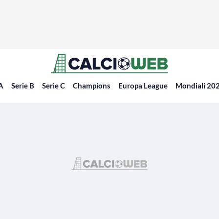
 A
Serie B
Serie C
Champions
Europa League
Mondiali 20