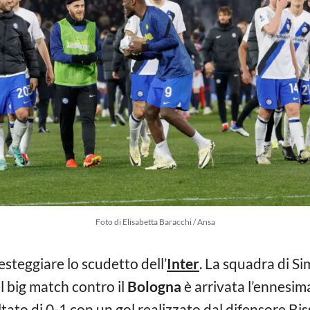
Foto di Elisabetta Baracchi / Ansa
esteggiare lo scudetto dell’
Inter
. La squadra di S
 big match contro il
Bologna
è arrivata l’ennesima
ultato di 0-1 con un gol realizzato dal difensore Bis