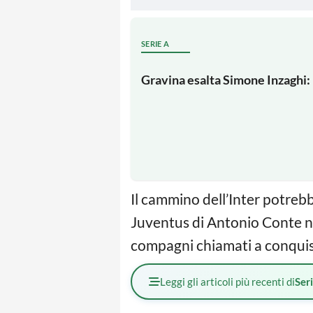
SERIE A
Gravina esalta Simone Inzaghi: 
Il cammino dell’Inter potreb
Juventus di Antonio Conte ne
compagni chiamati a conquist
Leggi gli articoli più recenti di
Ser