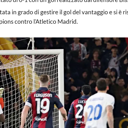
a in grado di gestire il gol del vantaggio e si è ri
mpions contro l’Atletico Madrid.