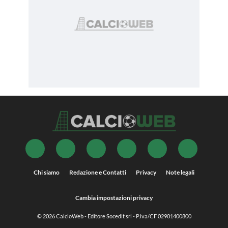
Chi siamo
Redazione e Contatti
Privacy
Note legali
Cambia impostazioni privacy
© 2026
CalcioWeb
- Editore Socedit srl - P.iva/CF 02901400800