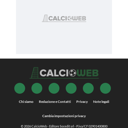
Chi siamo
Redazione e Contatti
Privacy
Note legali
Cambia impostazioni privacy
© 2026
CalcioWeb
- Editore Socedit srl - P.iva/CF 02901400800