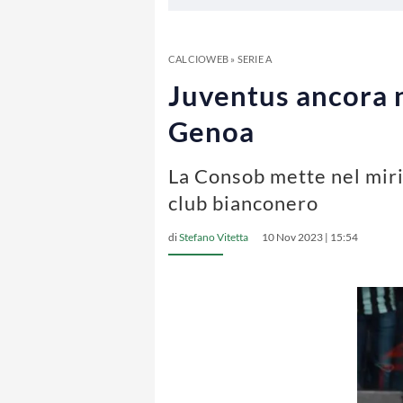
CALCIOWEB
»
SERIE A
Juventus ancora n
Genoa
La Consob mette nel mirin
club bianconero
di
Stefano Vitetta
10 Nov 2023 | 15:54