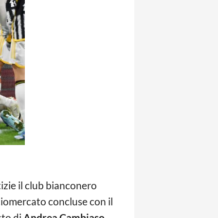
izie il club bianconero
ciomercato concluse con il
sto di
Andrea Cambiaso,