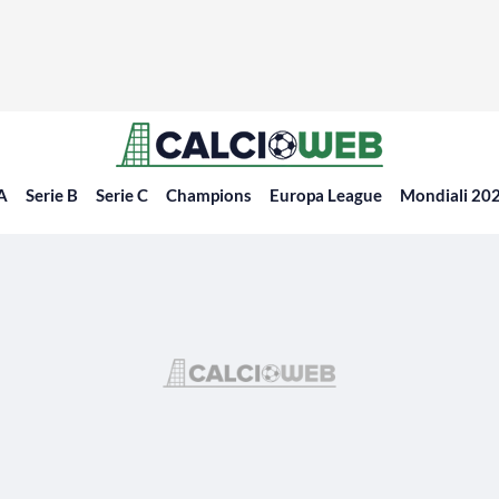
 A
Serie B
Serie C
Champions
Europa League
Mondiali 20