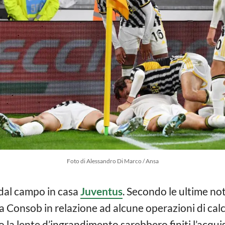
Foto di Alessandro Di Marco / Ansa
 dal campo in casa
Juventus
. Secondo le ultime not
la Consob in relazione ad alcune operazioni di cal
o la lente d’ingrandimento sarebbero finiti l’acqui