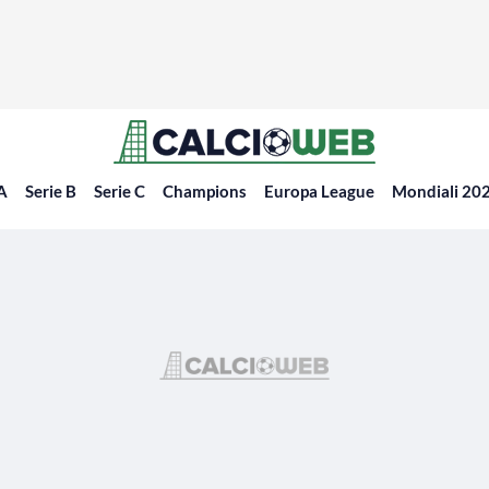
 A
Serie B
Serie C
Champions
Europa League
Mondiali 20