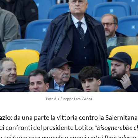
Foto di Giuseppe Lami / Ansa
azio
: da una parte la vittoria contro la Salernitana, 
ei confronti del presidente Lotito:
“bisognerebbe ch
 voi è una cosa normale o organizzata? Però adesso 