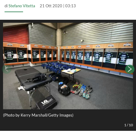
di
Stefano Vitetta
21 Ott 2020 | 03:13
(Photo by Kerry Marshall/Getty Images)
P
1
/
10