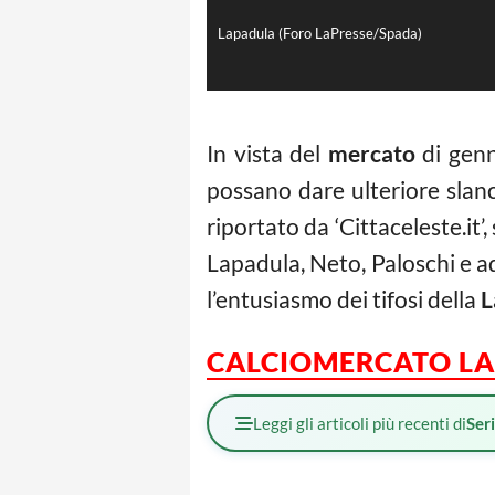
Lapadula (Foro LaPresse/Spada)
In vista del
mercato
di genn
possano dare ulteriore slan
riportato da ‘Cittaceleste.it’
Lapadula, Neto, Paloschi e 
l’entusiasmo dei tifosi della
L
CALCIOMERCATO LAZ
Leggi gli articoli più recenti di
Ser