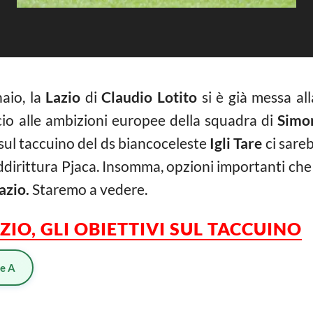
aio, la
Lazio
di
Claudio Lotito
si è già messa all
cio alle ambizioni europee della squadra di
Simo
, sul taccuino del ds biancoceleste
Igli Tare
ci sareb
addirittura Pjaca. Insomma, opzioni importanti ch
azio.
Staremo a vedere.
IO, GLI OBIETTIVI SUL TACCUINO
ie A