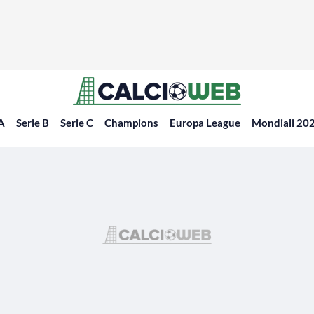
 A
Serie B
Serie C
Champions
Europa League
Mondiali 20