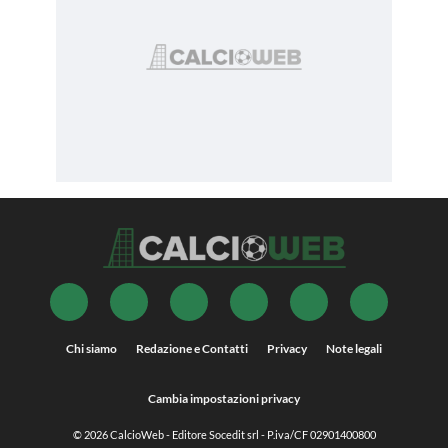
Chi siamo
Redazione e Contatti
Privacy
Note legali
Cambia impostazioni privacy
© 2026
CalcioWeb
- Editore Socedit srl - P.iva/CF 02901400800