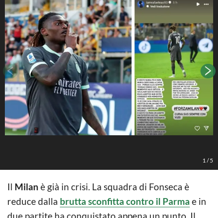
F
1
/
5
Il
Milan
è già in crisi. La squadra di Fonseca è
reduce dalla
brutta sconfitta contro il Parma
e in
due partite ha conquistato appena un punto. Il