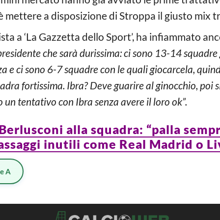
 mettere a disposizione di Stroppa il giusto mix tra
ista a ‘La Gazzetta dello Sport’, ha infiammato anc
 presidente che sarà durissima: ci sono 13-14 squadre 
 e ci sono 6-7 squadre con le quali giocarcela, quind
uadra fortissima. Ibra? Deve guarire al ginocchio, po
 un tentativo con Ibra senza avere il loro ok”.
 Berlusconi alla squadra: “palla semp
ssaggi inutili come Real Madrid o L
ie A