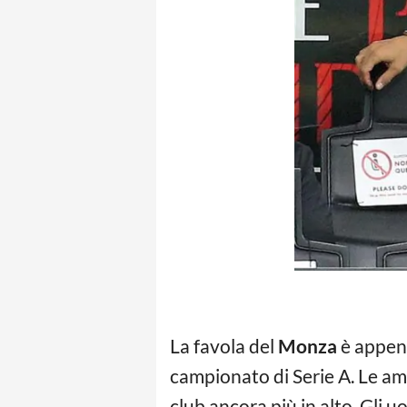
La favola del
Monza
è appena
campionato di Serie A. Le am
club ancora più in alto. Gli 