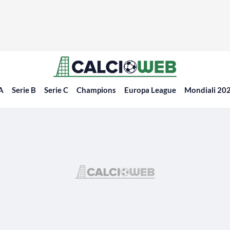
 A
Serie B
Serie C
Champions
Europa League
Mondiali 20