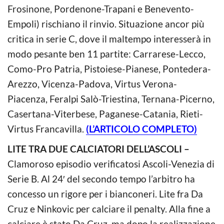
Frosinone, Pordenone-Trapani e Benevento-
Empoli) rischiano il rinvio. Situazione ancor più
critica in serie C, dove il maltempo interesserà in
modo pesante ben 11 partite: Carrarese-Lecco,
Como-Pro Patria, Pistoiese-Pianese, Pontedera-
Arezzo, Vicenza-Padova, Virtus Verona-
Piacenza, Feralpi Salò-Triestina, Ternana-Picerno,
Casertana-Viterbese, Paganese-Catania, Rieti-
Virtus Francavilla.
(L’ARTICOLO COMPLETO)
LITE TRA DUE CALCIATORI DELL’ASCOLI –
Clamoroso episodio verificatosi Ascoli-Venezia di
Serie B. Al 24′ del secondo tempo l’arbitro ha
concesso un rigore per i bianconeri. Lite fra Da
Cruz e Ninkovic per calciare il penalty. Alla fine a
calciare è stato Da Cruz, ma dopo la realizzazione