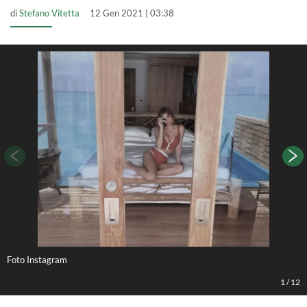
di
Stefano Vitetta
12 Gen 2021 | 03:38
Foto Instagram
F
1
/
12