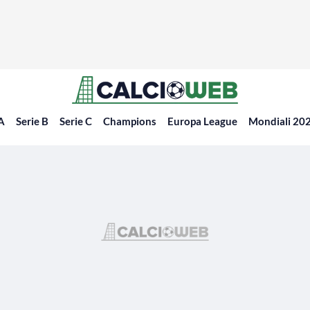
 A
Serie B
Serie C
Champions
Europa League
Mondiali 20