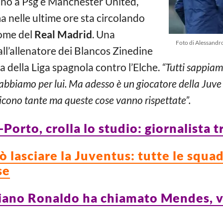
tano a Psg e Manchester United,
a nelle ultime ore sta circolando
ome del
Real Madrid
. Una
Foto di Alessandr
ll’allenatore dei Blancos Zinedine
ita della Liga spagnola contro l’Elche.
“Tutti sappiamo
i abbiamo per lui. Ma adesso è un giocatore della Juv
dicono tante ma queste cose vanno rispettate”.
orto, crolla lo studio: giornalista 
 lasciare la Juventus: tutte le squad
se
stiano Ronaldo ha chiamato Mendes, 