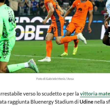
Foto di Gabriele Menis / Ansa
rrestabile verso lo scudetto e per la
vittoria mat
tata raggiunta Bluenergy Stadium di
Udine
nella s