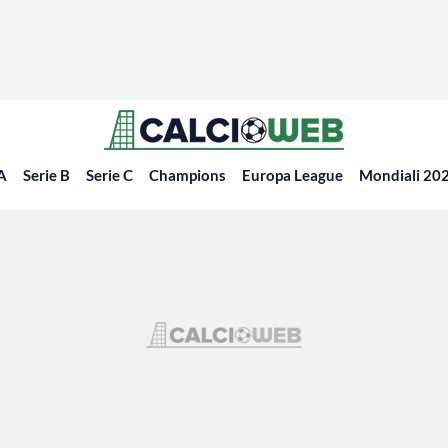
 A
Serie B
Serie C
Champions
Europa League
Mondiali 20