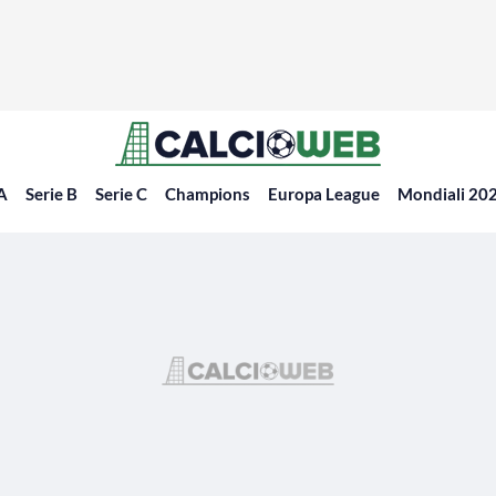
 A
Serie B
Serie C
Champions
Europa League
Mondiali 20