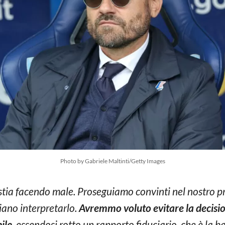
Photo by Gabriele Maltinti/Getty Images
tia facendo male. Proseguiamo convinti nel nostro pro
iano interpretarlo.
Avremmo voluto evitare la decision
ile
, essendosi rotto un rapporto fiduciario, che è la b