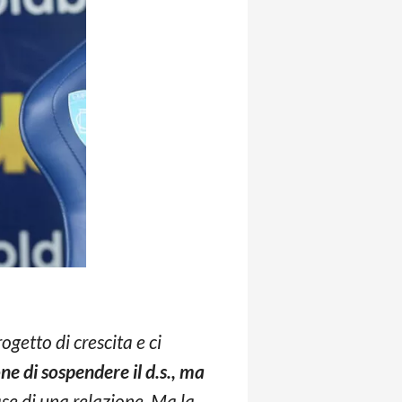
getto di crescita e ci
e di sospendere il d.s., ma
ase di una relazione. Ma la