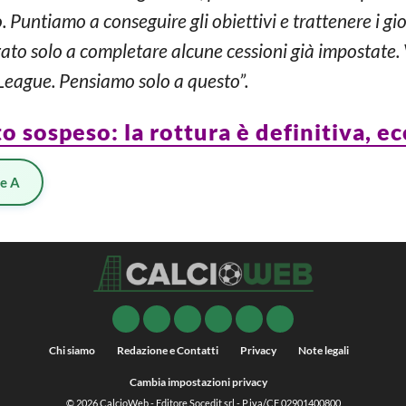
Puntiamo a conseguire gli obiettivi e trattenere i gi
egato solo a completare alcune cessioni già impostate.
League. Pensiamo solo a questo”.
 sospeso: la rottura è definitiva, ec
ie A
Chi siamo
Redazione e Contatti
Privacy
Note legali
Cambia impostazioni privacy
© 2026
CalcioWeb
- Editore Socedit srl - P.iva/CF 02901400800