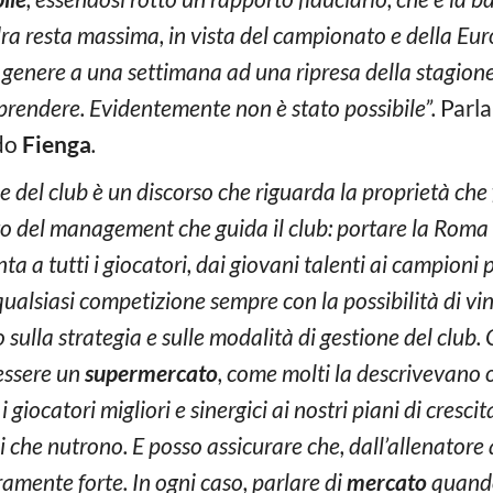
dra resta massima, in vista del campionato e della 
l genere a una settimana ad una ripresa della stagion
iprendere. Evidentemente non è stato possibile”.
Parla
do
Fienga
.
ne del club è un discorso che riguarda la proprietà che
o del management che guida il club: portare la Roma 
a a tutti i giocatori, dai giovani talenti ai campioni pi
qualsiasi competizione sempre con la possibilità di vi
sulla strategia e sulle modalità di gestione del club. 
essere un
supermercato
, come molti la descrivevano o
i giocatori migliori e sinergici ai nostri piani di cresc
che nutrono. E posso assicurare che, dall’allenatore a i
amente forte. In ogni caso, parlare di
mercato
quando