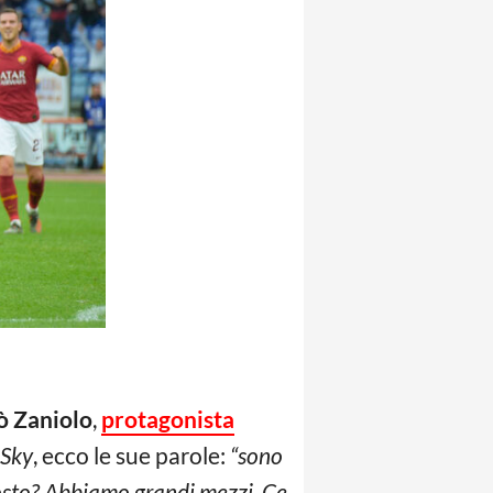
ò Zaniolo
,
protagonista
Sky
, ecco le sue parole:
“sono
 posto? Abbiamo grandi mezzi. Ce