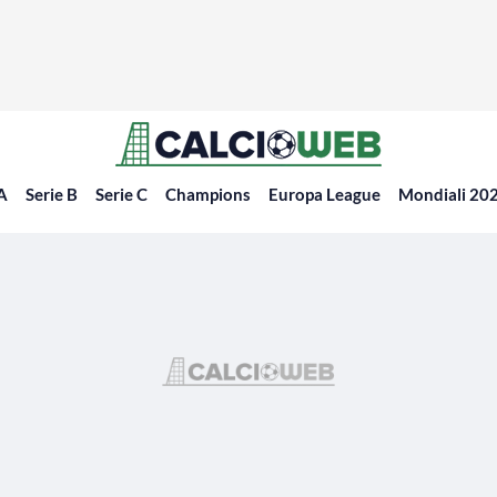
 A
Serie B
Serie C
Champions
Europa League
Mondiali 20