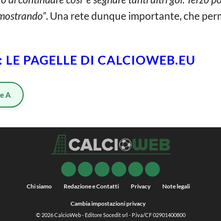
imostrando”
. Una rete dunque importante, che perme
 LE PAGELLE DI CALCIOWEB.EU
ie A
Chi siamo
Redazione e Contatti
Privacy
Note legali
Cambia impostazioni privacy
© 2026
CalcioWeb
- Editore Socedit srl - P.iva/CF 02901400800