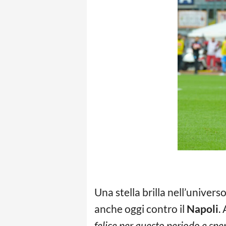
Una stella brilla nell’univers
anche oggi contro il
Napoli
.
felice per questo periodo e spe