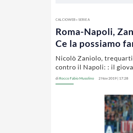
CALCIOWEB
»
SERIE A
Roma-Napoli, Zani
Ce la possiamo fa
Nicolò Zaniolo, trequart
contro il Napoli: : il gio
di
Rocco Fabio Musolino
2 Nov 2019 | 17:28