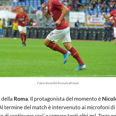
Fabio Rossi/AS Roma/LaPresse
o della
Roma
. Il protagonista del momento è
Nicol
 Al termine del match è intervenuto ai microfoni di
ro di continuare cosi’ e segnare tanti altri gol. Terzo