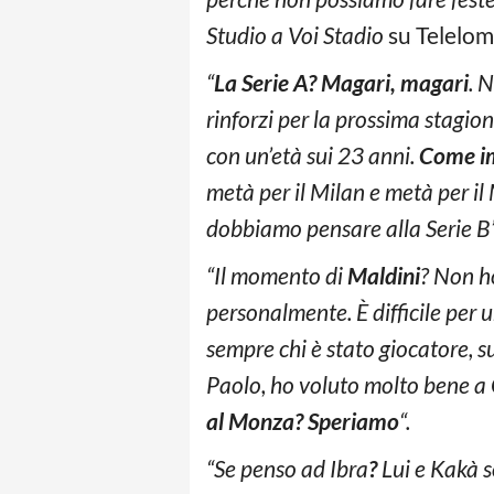
Studio a Voi Stadio
su Telelom
“
La Serie A? Magari, magari
. 
rinforzi per la prossima stagio
con un’età sui 23 anni.
Come i
metà per il Milan e metà per i
dobbiamo pensare alla Serie B”
“Il momento di
Maldini
? Non ho
personalmente. È difficile per 
sempre chi è stato giocatore, s
Paolo, ho voluto molto bene a
al Monza? Speriamo
“.
“Se penso ad Ibra
?
Lui e Kakà s