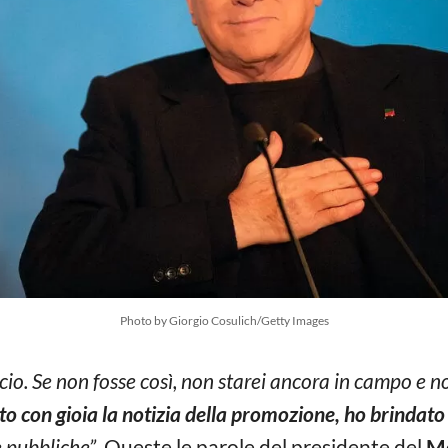
Photo by Giorgio Cosulich/Getty Images
io. Se non fosse così, non starei ancora in campo e non
to con gioia la notizia della promozione, ho brindato 
e pubbliche”
. Queste le parole del presidente del
M