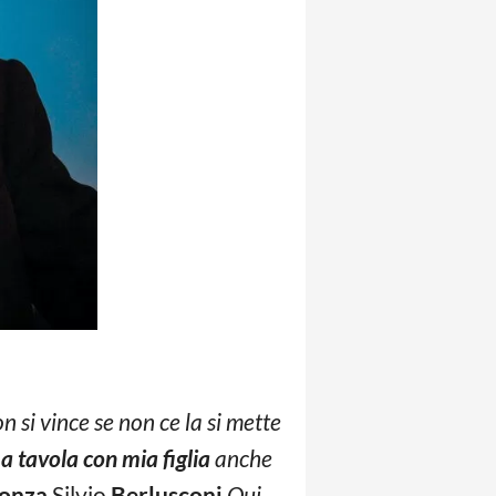
 si vince se non ce la si mette
a tavola con mia figlia
anche
onza
Silvio
Berlusconi
Qui