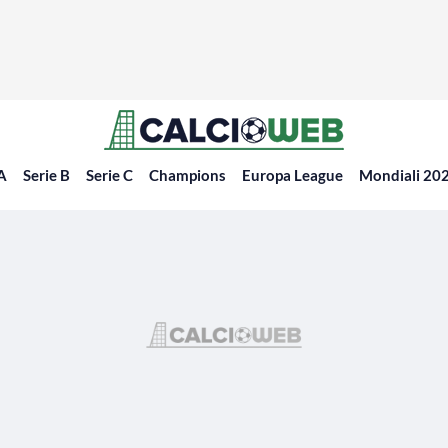
 A
Serie B
Serie C
Champions
Europa League
Mondiali 20