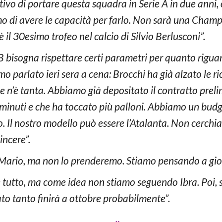
ivo di portare questa squadra in Serie A in due anni, or
mo di avere le capacità per farlo. Non sarà una Champ
il 30esimo trofeo nel calcio di Silvio Berlusconi”.
B bisogna rispettare certi parametri per quanto rigua
parlato ieri sera a cena: Brocchi ha già alzato le rich
ce n’è tanta. Abbiamo già depositato il contratto prel
 minuti e che ha toccato più palloni. Abbiamo un budg
. Il nostro modello può essere l’Atalanta. Non cerchi
incere”.
Mario, ma non lo prenderemo. Stiamo pensando a gioc
e tutto, ma come idea non stiamo seguendo Ibra. Poi, 
ato tanto finirà a ottobre probabilmente”.