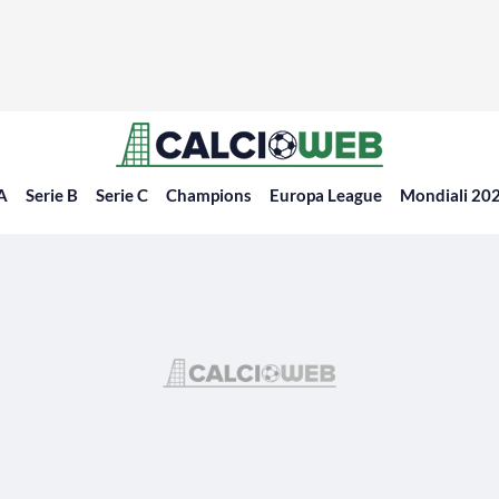
 A
Serie B
Serie C
Champions
Europa League
Mondiali 20