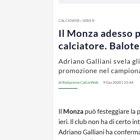
CALCIOWEB
»
SERIE B
Il Monza adesso p
calciatore. Balote
Adriano Galliani svela gli
promozione nel campiona
di
Redazione CalcioWeb
9 Giu 2020 | 15:44
Il
Monza
può festeggiare la p
ieri. Il club non ha di certo 
Adriano Galliani ha conferma