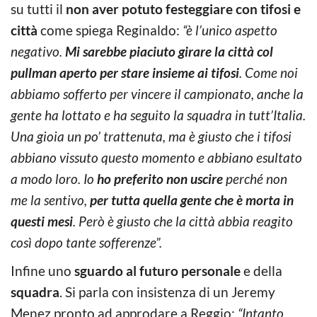
su tutti il
non aver potuto festeggiare con tifosi e
città
come spiega Reginaldo:
“è l’unico aspetto
negativo.
Mi sarebbe piaciuto girare la città col
pullman aperto per stare insieme ai tifosi
. Come noi
abbiamo sofferto per vincere il campionato, anche la
gente ha lottato e ha seguito la squadra in tutt’Italia.
Una gioia un po’ trattenuta, ma è giusto che i tifosi
abbiano vissuto questo momento e abbiano esultato
a modo loro. Io
ho preferito non uscire
perché non
me la sentivo,
per tutta quella gente che è morta in
questi mesi
. Però è giusto che la città abbia reagito
così dopo tante sofferenze”.
Infine uno
sguardo al futuro personale
e della
squadra
. Si parla con insistenza di un Jeremy
Menez pronto ad approdare a Reggio:
“Intanto