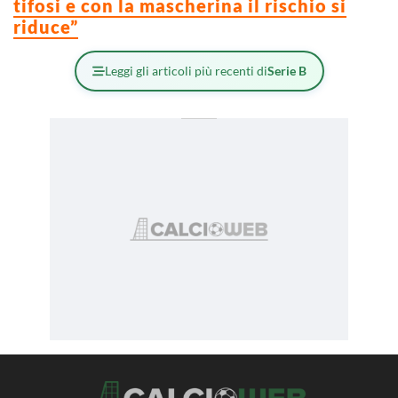
tifosi e con la mascherina il rischio si
riduce”
Leggi gli articoli più recenti di
Serie B