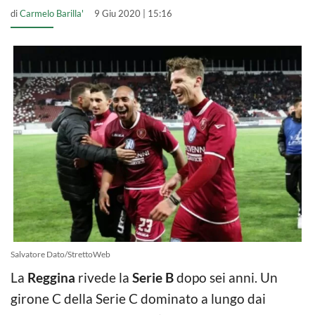
di
Carmelo Barilla'
9 Giu 2020 | 15:16
Salvatore Dato/StrettoWeb
La
Reggina
rivede la
Serie B
dopo sei anni. Un
girone C della Serie C dominato a lungo dai