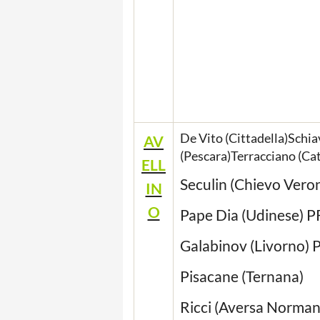
De Vito (Cittadella)Schia
AV
(Pescara)Terracciano (Ca
ELL
Seculin (Chievo Vero
IN
O
Pape Dia (Udinese) 
Galabinov (Livorno) 
Pisacane (Ternana)
Ricci (Aversa Norma