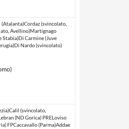
i (Atalanta)Cordaz (svincolato,
ato, Avellino)Martignago
e Stabia)Di Carmine (Juve
erugia)Di Nardo (svincolato)
Como)
zia)Calil (svincolato,
Lebran (ND Gorica) PRELoviso
ia) FPCaccavallo (Parma)Addae