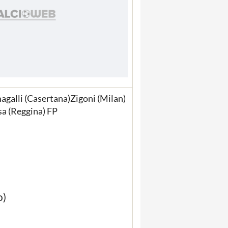
agalli (Casertana)Zigoni (Milan)
sa (Reggina) FP
o)