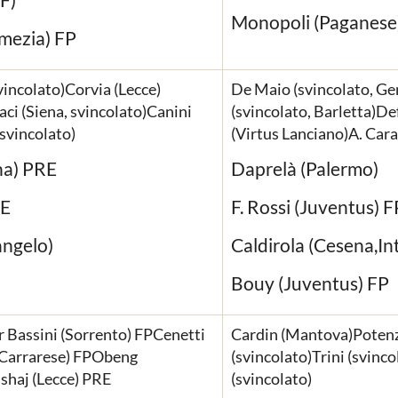
Monopoli (Paganese
amezia) FP
vincolato)Corvia (Lecce)
De Maio (svincolato, Ge
ci (Siena, svincolato)Canini
(svincolato, Barletta)
svincolato)
(Virtus Lanciano)A. Car
na) PRE
Daprelà (Palermo)
RE
F. Rossi (Juventus) F
angelo)
Caldirola (Cesena,In
Bouy (Juventus) FP
r Bassini (Sorrento) FPCenetti
Cardin (Mantova)Potenz
(Carrarese) FPObeng
(svincolato)Trini (svinc
haj (Lecce) PRE
(svincolato)