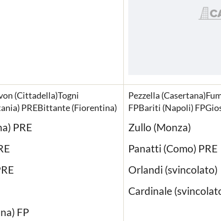
von (Cittadella)Togni
Pezzella (Casertana)Fum
tania) PREBittante (Fiorentina)
FPBariti (Napoli) FPGio
na) PRE
Zullo (Monza)
PRE
Panatti (Como) PRE
PRE
Orlandi (svincolato)
Cardinale (svincolat
nna) FP