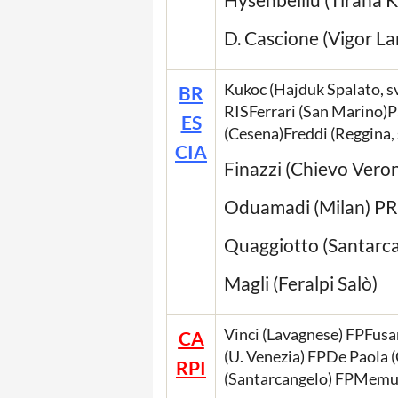
D. Cascione (Vigor L
Kukoc (Hajduk Spalato, s
BR
RISFerrari (San Marino)Pa
ES
(Cesena)Freddi (Reggina, 
CIA
Finazzi (Chievo Vero
Oduamadi (Milan) P
Quaggiotto (Santarc
Magli (Feralpi Salò)
Vinci (Lavagnese) FPFusa
CA
(U. Venezia) FPDe Paola 
RPI
(Santarcangelo) FPMemus