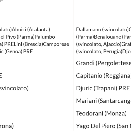
olato)Almici (Atalanta)
Dallamano (svincolato)C
el Pivo (Parma)Palumbo
(Parma)Benalouane (Par
a) PRELini (Brescia)Camporese
(svincolato, Ajaccio)Gra
ic (Genoa) PRE
(svincolato, Perugia)Djo
Grandi (Pergolettes
E
Capitanio (Reggiana
svincolato)
Djuric (Trapani) PRE
Mariani (Santarcang
Teodorani (Monza)
rona)
Yago Del Piero (San