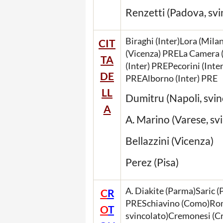
Renzetti (Padova, svi
Biraghi (Inter)Lora (Mil
CIT
(Vicenza) PRELa Camera (
TA
(Inter) PREPecorini (Int
DE
PREAlborno (Inter) PRE
LL
Dumitru (Napoli, svin
A
A. Marino (Varese, sv
Bellazzini (Vicenza)
Perez (Pisa)
A. Diakite (Parma)Saric 
C
R
PRESchiavino (Como)Ro
O
T
svincolato)Cremonesi (C