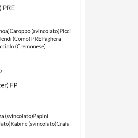
) PRE
noa)Caroppo (svincolato)Picci
Defendi (Como) PREPaghera
acciolo (Cremonese)
P
ter) FP
a (svincolato)Papini
olato)Kabine (svincolato)Crafa