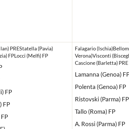
lan) PREStatella (Pavia)
Falagario (Ischia)Bellom
a) FPLocci (Melfi) FP
Verona)Visconti (Biscegl
Cascione (Barletta) PRE
P
Lamanna (Genoa) F
P
Polenta (Genoa) FP
i) FP
Ristovski (Parma) FP
) FP
Tallo (Roma) FP
 FP
A. Rossi (Parma) FP
F)