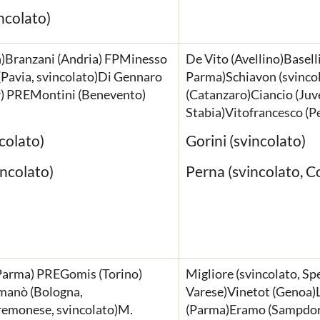
ncolato)
an)Branzani (Andria) FPMinesso
De Vito (Avellino)Basell
Pavia, svincolato)Di Gennaro
Parma)Schiavon (svincol
er) PREMontini (Benevento)
(Catanzaro)Ciancio (Juv
Stabia)Vitofrancesco (P
colato)
Gorini (svincolato)
incolato)
Perna (svincolato, 
(Parma) PREGomis (Torino)
Migliore (svincolato, Spe
manò (Bologna,
Varese)Vinetot (Genoa)
remonese, svincolato)M.
(Parma)Eramo (Sampdor