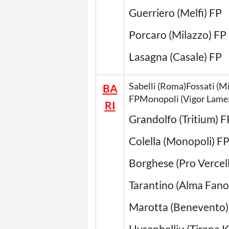
Guerriero (Melfi) FP
Porcaro (Milazzo) FP
Lasagna (Casale) FP
Sabelli (Roma)Fossati (Mi
BA
FPMonopoli (Vigor Lamezi
RI
Grandolfo (Tritium) F
Colella (Monopoli) F
Borghese (Pro Vercell
Tarantino (Alma Fano
Marotta (Benevento)
Hysenbelliu (Tirana K