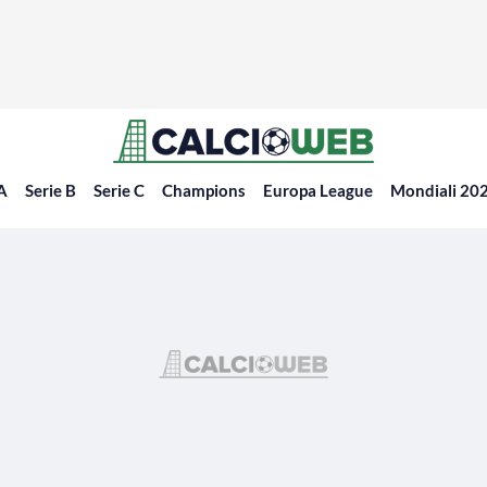
 A
Serie B
Serie C
Champions
Europa League
Mondiali 20