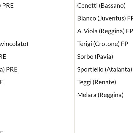
) PRE
Cenetti (Bassano)
Bianco (Juventus) F
A. Viola (Reggina) F
svincolato)
Terigi (Crotone) FP
PRE
Sorbo (Pavia)
na) PRE
Sportiello (Atalanta)
RE
Teggi (Renate)
Melara (Reggina)
RE