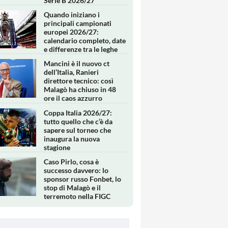
Serie B 2026/27
Quando iniziano i
principali campionati
europei 2026/27:
calendario completo, date
e differenze tra le leghe
Mancini è il nuovo ct
dell’Italia, Ranieri
direttore tecnico: così
Malagò ha chiuso in 48
ore il caos azzurro
Coppa Italia 2026/27:
tutto quello che c’è da
sapere sul torneo che
inaugura la nuova
stagione
Caso Pirlo, cosa è
successo davvero: lo
sponsor russo Fonbet, lo
stop di Malagò e il
terremoto nella FIGC