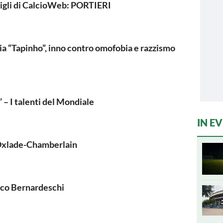
nsigli di CalcioWeb: PORTIERI
ia “Tapinho”, inno contro omofobia e razzismo
 I talenti del Mondiale
IN E
xlade-Chamberlain
co Bernardeschi