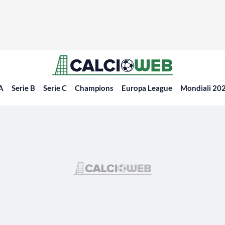
 A
Serie B
Serie C
Champions
Europa League
Mondiali 20