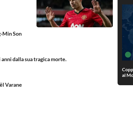
-Min Son
i anni dalla sua tragica morte.
Copp
al Mo
l Varane