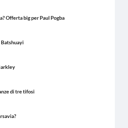
a? Offerta big per Paul Pogba
Batshuayi
arkley
nze di tre tifosi
arsavia?