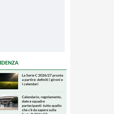
VIDENZA
La Serie C 2026/27 pronta
a partire: definiti i gironi e
i calendari
Calendario, regolamento,
date e squadre
partecipanti: tutto quello
che c’è da sapere sulla