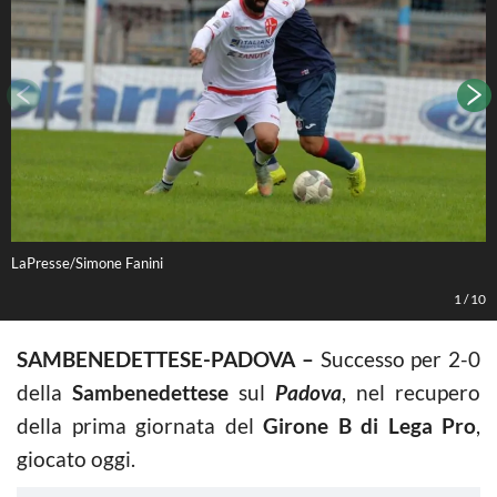
LaPresse/Simone Fanini
L
1
/
10
SAMBENEDETTESE-PADOVA –
Successo per 2-0
della
Sambenedettese
sul
Padova
, nel recupero
della prima giornata del
Girone B di Lega Pro
,
giocato oggi.