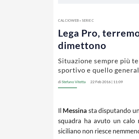
CALCIOWEB
»
SERIE C
Lega Pro, terremo
dimettono
Situazione sempre più tes
sportivo e quello genera
di
Stefano Vitetta
22 Feb 2016 | 11:09
Il
Messina
sta disputando un
squadra ha avuto un calo m
siciliano non riesce nemmeno 