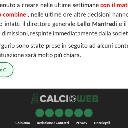
venuto a creare nelle ultime settimane
con il mat
ta combine
,
nelle ultime ore altre decisioni han
infatti il direttore generale
Lello Manfredi
e il
dimissioni, respinte immediatamente dalla societ
gurio sono state prese in seguito ad alcuni contra
 situazione sarà molto più chiara.
ie C
Chi siamo
Redazione e Contatti
Privacy
Note legali