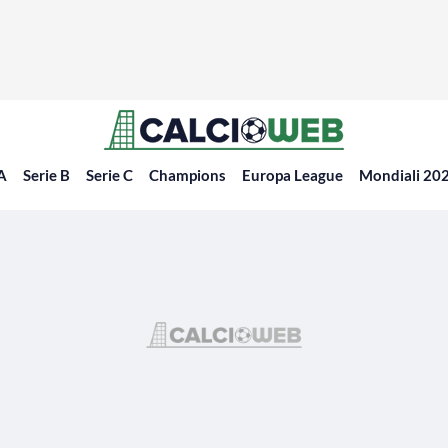
 A
Serie B
Serie C
Champions
Europa League
Mondiali 20