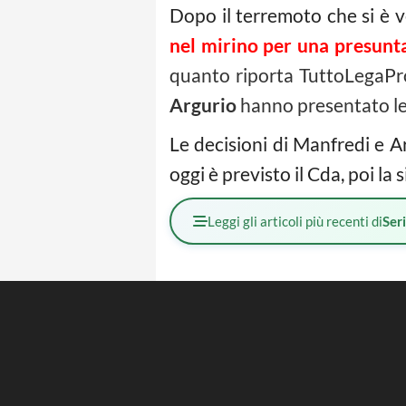
Dopo il terremoto che si è 
nel mirino per una presun
quanto riporta TuttoLegaPro 
Argurio
hanno presentato le 
Le decisioni di Manfredi e Ar
oggi è previsto il Cda, poi la
Leggi gli articoli più recenti di
Ser