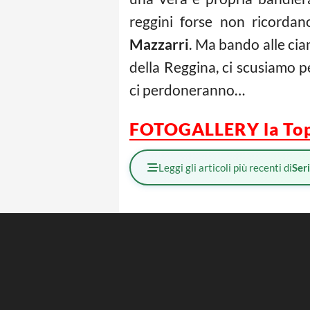
reggini forse non ricorda
Mazzarri
. Ma bando alle cia
della Reggina, ci scusiamo p
ci perdoneranno…
FOTOGALLERY la Top 1
Leggi gli articoli più recenti di
Ser