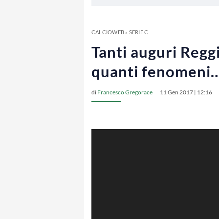
CALCIOWEB
»
SERIE C
Tanti auguri Regg
quanti fenomeni
di
Francesco Gregorace
11 Gen 2017 | 12:16