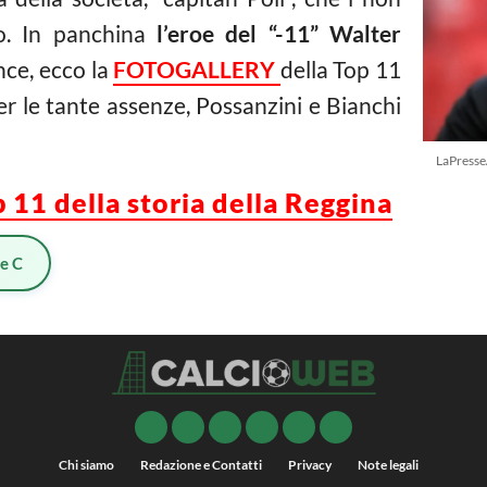
no. In panchina
l’eroe del “-11” Walter
nce, ecco la
FOTOGALLERY
della Top 11
er le tante assenze, Possanzini e Bianchi
LaPresse
1 della storia della Reggina
ie C
Chi siamo
Redazione e Contatti
Privacy
Note legali