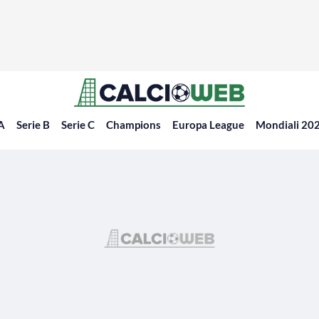
 A
Serie B
Serie C
Champions
Europa League
Mondiali 20