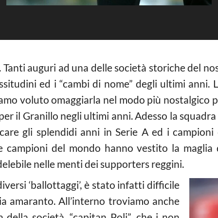
Tanti auguri ad una delle società storiche del nost
issitudini ed i “cambi di nome” degli ultimi anni
amo voluto omaggiarla nel modo più nostalgico pos
 per il Granillo negli ultimi anni. Adesso la squadr
care gli splendidi anni in Serie A ed i campioni
 campioni del mondo hanno vestito la maglia de
elebile nelle menti dei supporters reggini.
ersi ‘ballottaggi’, è stato infatti difficile
oria amaranto. All’interno troviamo anche
della società, “capitan Poli”, che i non