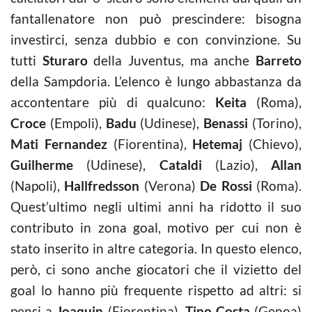
fantallenatore non può prescindere: bisogna
investirci, senza dubbio e con convinzione. Su
tutti
Sturaro
della Juventus, ma anche
Barreto
della Sampdoria. L’elenco è lungo abbastanza da
accontentare più di qualcuno:
Keita
(Roma),
Croce
(Empoli),
Badu
(Udinese),
Benassi
(Torino),
Mati Fernandez
(Fiorentina),
Hetemaj
(Chievo),
Guilherme
(Udinese),
Cataldi
(Lazio),
Allan
(Napoli),
Hallfredsson
(Verona)
De Rossi
(Roma).
Quest’ultimo negli ultimi anni ha ridotto il suo
contributo in zona goal, motivo per cui non è
stato inserito in altre categoria. In questo elenco,
però, ci sono anche giocatori che il vizietto del
goal lo hanno più frequente rispetto ad altri: si
pensi a
Joaquin
(Fiorentina),
Tino Costa
(Genoa)