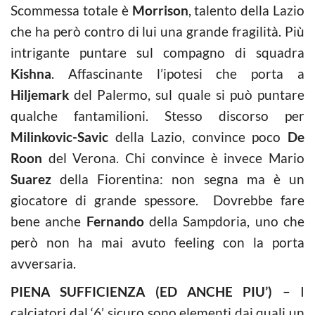
Scommessa totale è
Morrison
, talento della Lazio
che ha però contro di lui una grande fragilità. Più
intrigante puntare sul compagno di squadra
Kishna
. Affascinante l’ipotesi che porta a
Hiljemark
del Palermo, sul quale si può puntare
qualche fantamilioni. Stesso discorso per
Milinkovic-Savic
della Lazio, convince poco
De
Roon
del Verona. Chi convince è invece Mario
Suarez
della Fiorentina: non segna ma è un
giocatore di grande spessore. Dovrebbe fare
bene anche
Fernando
della Sampdoria, uno che
però non ha mai avuto feeling con la porta
avversaria.
PIENA SUFFICIENZA (ED ANCHE PIU’) –
I
calciatori dal ‘6’ sicuro sono elementi dai quali un