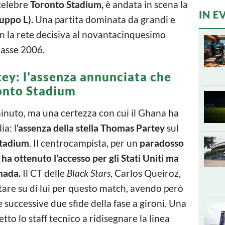
 celebre
Toronto Stadium,
è andata in scena la
IN E
ppo L).
Una partita dominata da grandi e
n la rete decisiva al novantacinquesimo
lasse 2006.
tey: l’assenza annunciata che
ronto Stadium
inuto, ma una certezza con cui il Ghana ha
ia: l
‘assenza della stella Thomas Partey
sul
Stadium
. Il centrocampista, per un
paradosso
,
ha ottenuto l’accesso per gli Stati Uniti ma
anada.
Il CT delle
Black Stars
, Carlos Queiroz,
tare su di lui per questo match, avendo però
e successive due sfide della fase a gironi. Una
to lo staff tecnico a ridisegnare la linea