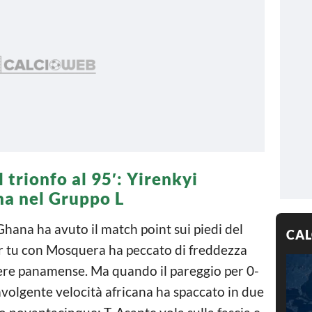
l trionfo al 95′: Yirenkyi
na nel Gruppo L
hana ha avuto il match point sui piedi del
CAL
r tu con Mosquera ha peccato di freddezza
iere panamense. Ma quando il pareggio per 0-
avolgente velocità africana ha spaccato in due