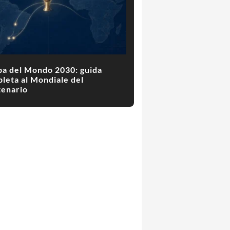
a del Mondo 2030: guida
leta al Mondiale del
enario