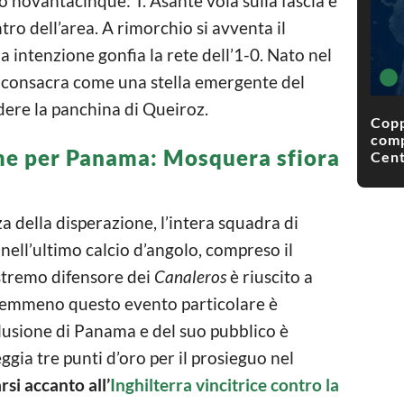
o novantacinque: T. Asante vola sulla fascia e
ro dell’area. A rimorchio si avventa il
ma intenzione gonfia la rete dell’1-0. Nato nel
si consacra come una stella emergente del
dere la panchina di Queiroz.
Copp
comp
ime per Panama: Mosquera sfiora
Cent
za della disperazione, l’intera squadra di
nell’ultimo calcio d’angolo, compreso il
stremo difensore dei
Canaleros
è riuscito a
 nemmeno questo evento particolare è
 delusione di Panama e del suo pubblico è
ggia tre punti d’oro per il prosieguo nel
si accanto all’
Inghilterra vincitrice contro la