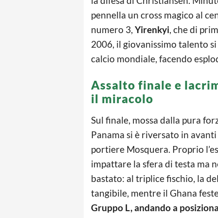
la difesa di Christiansen. Minut
pennella un cross magico al cent
numero 3,
Yirenkyi
, che di pri
2006, il giovanissimo talento 
calcio mondiale, facendo esplo
Assalto finale e lacr
il miracolo
Sul finale, mossa dalla pura for
Panama si è riversato in avanti 
portiere Mosquera. Proprio l’e
impattare la sfera di testa ma
bastato: al triplice fischio, la
tangibile, mentre il Ghana feste
Gruppo L, andando a posizionar