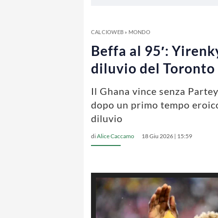
CALCIOWEB
»
MONDO
Beffa al 95′: Yiren
diluvio del Toront
Il Ghana vince senza Partey 
dopo un primo tempo eroico, 
diluvio
di
Alice Caccamo
18 Giu 2026 | 15:59