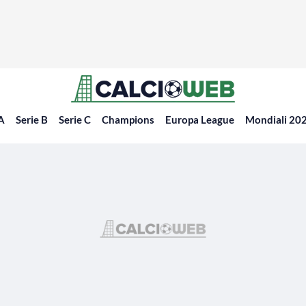
 A
Serie B
Serie C
Champions
Europa League
Mondiali 20