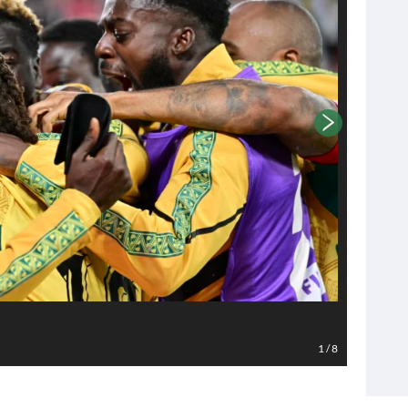
Foto EPA
1
/
8