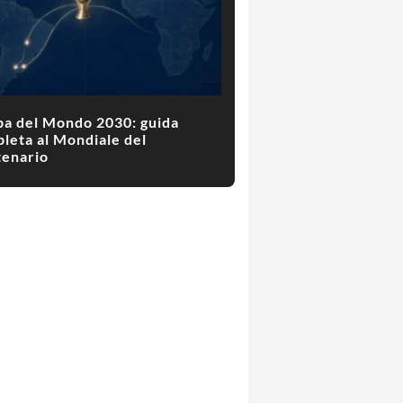
a del Mondo 2030: guida
leta al Mondiale del
enario