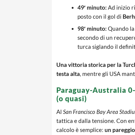
49′ minuto:
Ad inizio r
posto con il gol di
Berh
98′ minuto:
Quando la 
secondo di un recupero
turca siglando il defin
Una vittoria storica per la Turc
testa alta
, mentre gli USA man
Paraguay-Australia 0-0
(o quasi)
Al
San Francisco Bay Area Stadi
tattica e dalla tensione. Con en
calcolo è semplice:
un pareggio