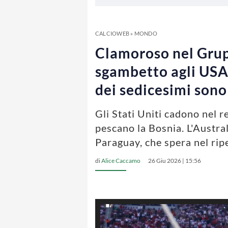
CALCIOWEB
»
MONDO
Clamoroso nel Grupp
sgambetto agli USA 
dei sedicesimi sono 
Gli Stati Uniti cadono nel 
pescano la Bosnia. L'Austra
Paraguay, che spera nel rip
di
Alice Caccamo
26 Giu 2026 | 15:56