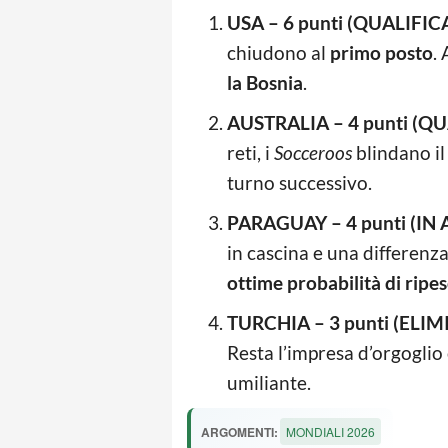
USA – 6 punti (QUALIFICA
chiudono al
primo posto
.
la Bosnia
.
AUSTRALIA – 4 punti (QU
reti, i
Socceroos
blindano i
turno successivo.
PARAGUAY – 4 punti (IN 
in cascina e una differenza
ottime probabilità di ripe
TURCHIA – 3 punti (ELIM
Resta l’impresa d’orgoglio
umiliante.
ARGOMENTI:
MONDIALI 2026