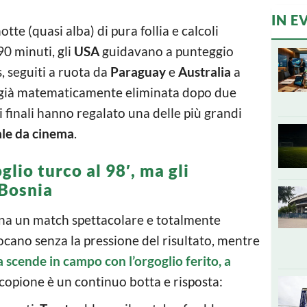
IN E
tte (quasi alba) di pura follia e calcoli
90 minuti, gli
USA
guidavano a punteggio
s, seguiti a ruota da
Paraguay
e
Australia
a
già matematicamente eliminata dopo due
i finali hanno regalato una delle più grandi
ale da cinema
.
lio turco al 98′, ma gli
 Bosnia
ena un match spettacolare e totalmente
iocano senza la pressione del risultato, mentre
 scende in campo con l’orgoglio ferito, a
l copione è un continuo botta e risposta: