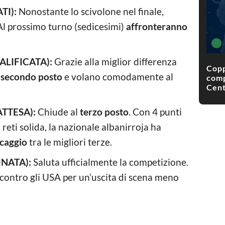
TI):
Nonostante lo scivolone nel finale,
 Al prossimo turno (sedicesimi)
affronteranno
ALIFICATA):
Grazie alla miglior differenza
Copp
l
secondo posto
e volano comodamente al
comp
Cent
ATTESA):
Chiude al
terzo posto
. Con 4 punti
 reti solida, la nazionale albanirroja ha
scaggio
tra le migliori terze.
INATA):
Saluta ufficialmente la competizione.
 contro gli USA per un’uscita di scena meno