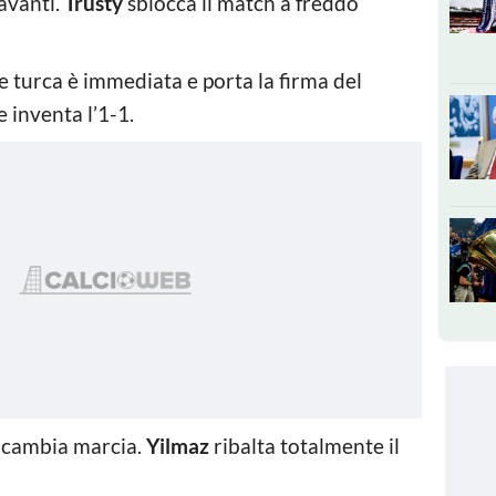
avanti.
Trusty
sblocca il match a freddo
 turca è immediata e porta la firma del
e inventa l’1-1.
 cambia marcia.
Yilmaz
ribalta totalmente il