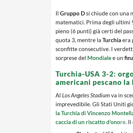
Il
Gruppo D
si chiude con una no
matematici. Prima degli ultimi 
pieno (6 punti) già certi del pas
quota 3, mentre la
Turchia
era 
sconfitte consecutive. I verdett
sorprese del
Mondiale
e un
fin
Turchia-USA 3-2: orgog
americani pescano la
Al
Los Angeles Stadium
va in sc
imprevedibile. Gli Stati Uniti g
la Turchia di Vincenzo Montella
caccia di un riscatto d’ono
re
. I