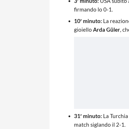
3′ minuto:
USA subito 
firmando lo 0-1.
10′ minuto:
La reazione
gioiello
Arda Güler
, ch
31′ minuto:
La Turchia
match siglando il 2-1.