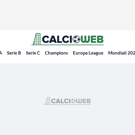
 A
Serie B
Serie C
Champions
Europa League
Mondiali 20