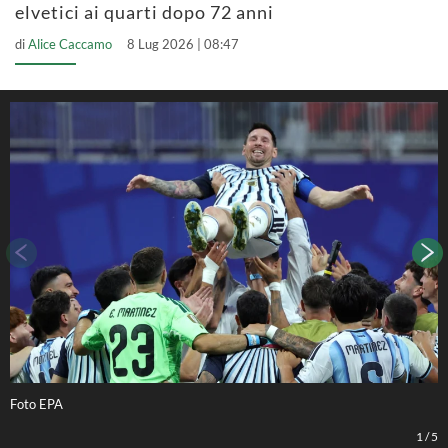
elvetici ai quarti dopo 72 anni
di
Alice Caccamo
8 Lug 2026 | 08:47
Foto EPA
F
1
/
5