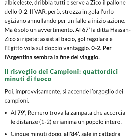
albiceleste, dribbla tutti e serve a Zico il pallone
dello 0-2. Il VAR, però, strozza in gola l’urlo
egiziano annullando per un fallo a inizio azione.
Ma è solo un avvertimento. Al 67’ la ditta Hassan-
Zico si ripete: assist al bacio, gol regolare e
l’Egitto vola sul doppio vantaggio.
0-2. Per
l’Argentina sembra la fine del viaggio.
Il risveglio dei Campioni: quattordici
minuti di fuoco
Poi, improvvisamente, si accende l’orgoglio dei
campioni.
Al
79’
, Romero trova la zampata che accorcia
le distanze (1-2) e rianima un popolo intero.
Cinque minuti dopo, all’
84’
, sale in cattedra