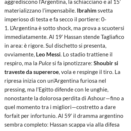
aggrediscono l’Argentina, la schiacciano e al 15’
materializzano l’impensabile.
Ibrahim
svetta
imperioso di testa e fa secco il portiere: 0-
1. L’Argentina è sotto shock, ma prova a scuotersi
immediatamente. Al 19’ Hassan stende Tagliafico
in area: è rigore. Sul dischetto si presenta,
ovviamente,
Leo Messi
. Lo stadio trattiene il
respiro, ma la
Pulce
si fa ipnotizzare:
Shoubir si
traveste da supereroe
, vola e respinge il tiro. La
ripresa inizia con un’Argentina furiosa nel
pressing, ma l’Egitto difende con le unghie,
nonostante la dolorosa perdita di Ashour—fino a
quel momento tra i migliori—costretto a dare
forfait per infortunio. Al 59’ il dramma argentino
sembra completo: Hassan scappa via alla difesa