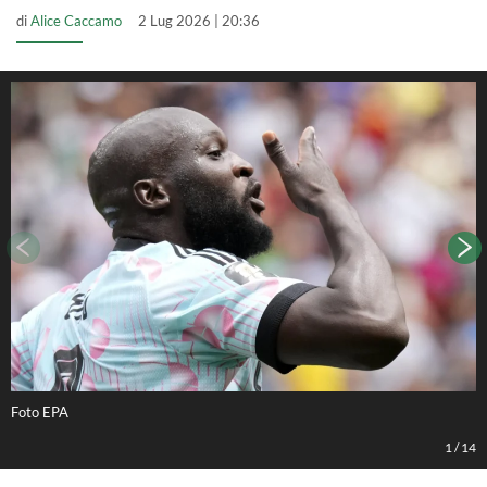
di
Alice Caccamo
2 Lug 2026 | 20:36
Foto EPA
F
1
/
14