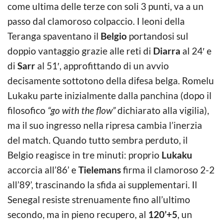
come ultima delle terze con soli 3 punti, va a un
passo dal clamoroso colpaccio. I leoni della
Teranga spaventano il
Belgio
portandosi sul
doppio vantaggio grazie alle reti di
Diarra
al 24′ e
di
Sarr
al 51′, approfittando di un avvio
decisamente sottotono della difesa belga. Romelu
Lukaku parte inizialmente dalla panchina (dopo il
filosofico
“go with the flow”
dichiarato alla vigilia),
ma il suo ingresso nella ripresa cambia l’inerzia
del match. Quando tutto sembra perduto, il
Belgio reagisce in tre minuti: proprio
Lukaku
accorcia all’86’ e
Tielemans
firma il clamoroso 2-2
all’89’, trascinando la sfida ai supplementari. Il
Senegal resiste strenuamente fino all’ultimo
secondo, ma in pieno recupero, al
120’+5
, un