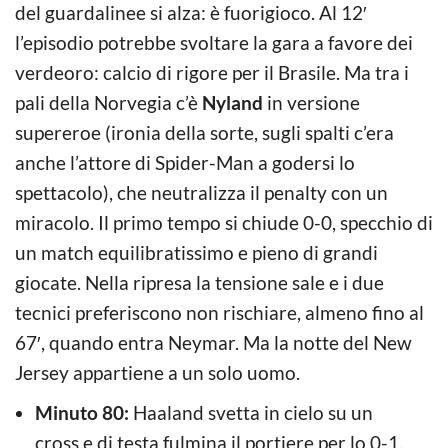
del guardalinee si alza: è fuorigioco. Al 12′
l’episodio potrebbe svoltare la gara a favore dei
verdeoro: calcio di rigore per il Brasile. Ma tra i
pali della Norvegia c’è
Nyland
in versione
supereroe (ironia della sorte, sugli spalti c’era
anche l’attore di Spider-Man a godersi lo
spettacolo), che neutralizza il penalty con un
miracolo. Il primo tempo si chiude 0-0, specchio di
un match equilibratissimo e pieno di grandi
giocate. Nella ripresa la tensione sale e i due
tecnici preferiscono non rischiare, almeno fino al
67′, quando entra Neymar. Ma la notte del New
Jersey appartiene a un solo uomo.
Minuto 80:
Haaland svetta in cielo su un
cross e di testa fulmina il portiere per lo 0-1.