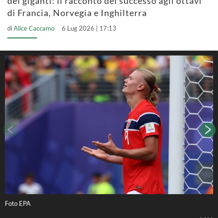
dei giganti: il racconto del successo agli ottavi
di Francia, Norvegia e Inghilterra
di
Alice Caccamo
6 Lug 2026 | 17:13
Foto EPA
F