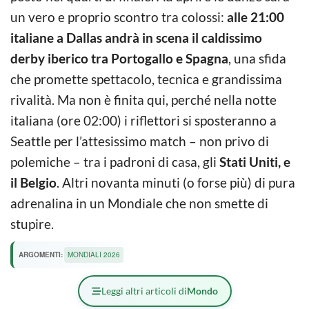
un vero e proprio scontro tra colossi:
alle 21:00
italiane a Dallas andrà in scena il caldissimo
derby iberico tra Portogallo e Spagna
, una sfida
che promette spettacolo, tecnica e grandissima
rivalità. Ma non è finita qui, perché nella notte
italiana (ore 02:00) i riflettori si sposteranno a
Seattle per l’attesissimo match – non privo di
polemiche – tra i padroni di casa, gli
Stati Uniti, e
il Belgio
. Altri novanta minuti (o forse più) di pura
adrenalina in un Mondiale che non smette di
stupire.
ARGOMENTI:
MONDIALI 2026
Leggi altri articoli di
Mondo