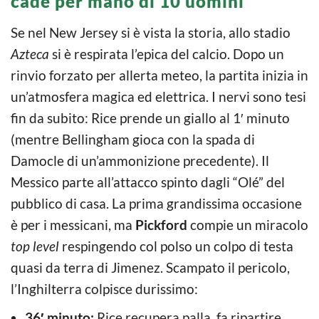
cade per mano di 10 uomini
Se nel New Jersey si è vista la storia, allo stadio
Azteca
si è respirata l’epica del calcio. Dopo un
rinvio forzato per allerta meteo, la partita inizia in
un’atmosfera magica ed elettrica. I nervi sono tesi
fin da subito: Rice prende un giallo al 1′ minuto
(mentre Bellingham gioca con la spada di
Damocle di un’ammonizione precedente). Il
Messico parte all’attacco spinto dagli “Olé” del
pubblico di casa. La prima grandissima occasione
è per i messicani, ma
Pickford
compie un miracolo
top level
respingendo col polso un colpo di testa
quasi da terra di Jimenez. Scampato il pericolo,
l’Inghilterra colpisce durissimo:
36′ minuto:
Rice recupera palla, fa ripartire