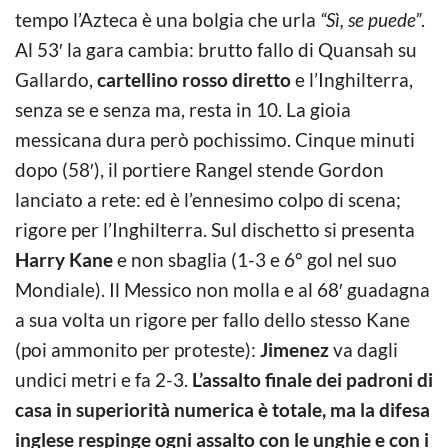
tempo l’Azteca è una bolgia che urla
“Sì, se puede”
.
Al 53′ la gara cambia: brutto fallo di Quansah su
Gallardo,
cartellino rosso diretto
e l’Inghilterra,
senza se e senza ma, resta in 10. La gioia
messicana dura però pochissimo. Cinque minuti
dopo (58′), il portiere Rangel stende Gordon
lanciato a rete: ed è l’ennesimo colpo di scena;
rigore per l’Inghilterra. Sul dischetto si presenta
Harry Kane
e non sbaglia (1-3 e 6° gol nel suo
Mondiale). Il Messico non molla e al 68′ guadagna
a sua volta un rigore per fallo dello stesso Kane
(poi ammonito per proteste):
Jimenez
va dagli
undici metri e fa 2-3.
L’assalto finale dei padroni di
casa in superiorità numerica è totale, ma la difesa
inglese respinge ogni assalto con le unghie e con i