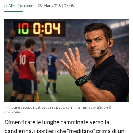
di
Alice Caccamo
29 Mar 2026 | 07:05
Immagine a scopo illustrativo realizzata con l'Intelligenza Artificiale ©
CalcioWeb
Dimenticate le lunghe camminate verso la
bandierina, i portieri che “meditano” prima di un