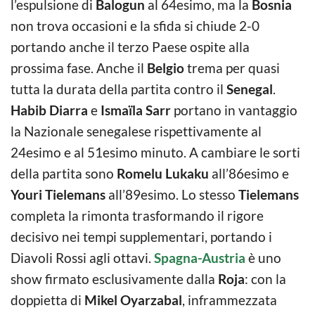
l’espulsione di
Balogun
al 64esimo, ma la
Bosnia
non trova occasioni e la sfida si chiude 2-0
portando anche il terzo Paese ospite alla
prossima fase. Anche il
Belgio
trema per quasi
tutta la durata della partita contro il
Senegal
.
Habib Diarra
e
Ismaïla Sarr
portano in vantaggio
la Nazionale senegalese rispettivamente al
24esimo e al 51esimo minuto. A cambiare le sorti
della partita sono
Romelu Lukaku
all’86esimo e
Youri Tielemans
all’89esimo. Lo stesso
Tielemans
completa la rimonta trasformando il rigore
decisivo nei tempi supplementari, portando i
Diavoli Rossi agli ottavi.
Spagna-Austria
è uno
show firmato esclusivamente dalla
Roja
: con la
doppietta di
Mikel Oyarzabal
, inframmezzata