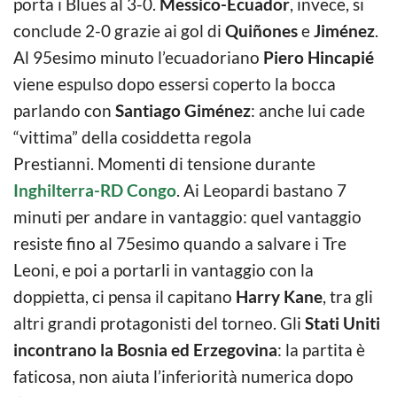
porta i Blues al 3-0.
Messico-Ecuador
, invece, si
conclude 2-0 grazie ai gol di
Quiñones
e
Jiménez
.
Al 95esimo minuto l’ecuadoriano
Piero Hincapié
viene espulso dopo essersi coperto la bocca
parlando con
Santiago Giménez
: anche lui cade
“vittima” della cosiddetta regola
Prestianni. Momenti di tensione durante
Inghilterra-RD Congo
. Ai Leopardi bastano 7
minuti per andare in vantaggio: quel vantaggio
resiste fino al 75esimo quando a salvare i Tre
Leoni, e poi a portarli in vantaggio con la
doppietta, ci pensa il capitano
Harry Kane
, tra gli
altri grandi protagonisti del torneo. Gli
Stati Uniti
incontrano la Bosnia ed Erzegovina
: la partita è
faticosa, non aiuta l’inferiorità numerica dopo