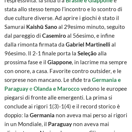
l’espressività: la sfida tra
Brasile e Giappone
è
stata allo stesso tempo l’incontro e lo scontro di
due culture diverse. Ad aprire i giochi è stato il
Samurai
Kaishū Sano
al 29esimo minuto, seguito
dal pareggio di
Casemiro
al 56esimo, e infine
dalla rimonta firmata da
Gabriel Martinelli
al
96esimo. Il 2-1 finale porta la
Seleção
alla
prossima fase e il
Giappone
, in lacrime ma sempre
con onore, a casa. Favorite contro outsider, e le
sorprese non mancano. Le sfide tra
Germania e
Paraguay
e
Olanda e Marocco
vedono le europee
piegarsi di fronte alle emergenti. La prima si
conclude ai rigori 1(3)-1(4) e il record storico è
doppio: la
Germania
non aveva mai perso ai rigori
in un Mondiale, il
Paraguay
non aveva mai