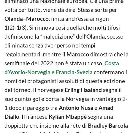
eliminato una Nazionale europea. C’è una prima
volta per tutto, viene da dire. Stessa sorte per
Olanda
–
Marocco
, finita anch’essa ai rigori
1(2)-1(3). Si rinnova così quella che molti tifosi
definiscono la “maledizione” dell’
Olanda
, spesso
eliminata senza aver perso nei tempi
regolamentari, mentre il
Marocco
dimostra che la
semifinale del 2022 non è stata un caso.
Costa
d’Avorio-Norvegia
e
Francia-Svezia
confermano i
nomi dei protagonisti assoluti di questa edizione
del torneo. Il norvegese
Erling Haaland
segna il
suo quinto gol e porta la Norvegia in vantaggio 2-
1 dopo il pareggio tra
Antonio Nusa
e
Amad
Diallo
. Il francese
Kylian Mbappé
segna una
doppietta che insieme alla rete di
Bradley Barcola