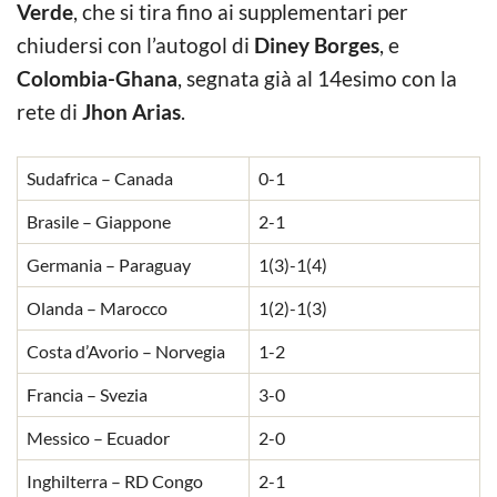
Verde
, che si tira fino ai supplementari per
chiudersi con l’autogol di
Diney Borges
, e
Colombia-Ghana
, segnata già al 14esimo con la
rete di
Jhon Arias
.
Sudafrica – Canada
0-1
Brasile – Giappone
2-1
Germania – Paraguay
1(3)-1(4)
Olanda – Marocco
1(2)-1(3)
Costa d’Avorio – Norvegia
1-2
Francia – Svezia
3-0
Messico – Ecuador
2-0
Inghilterra – RD Congo
2-1