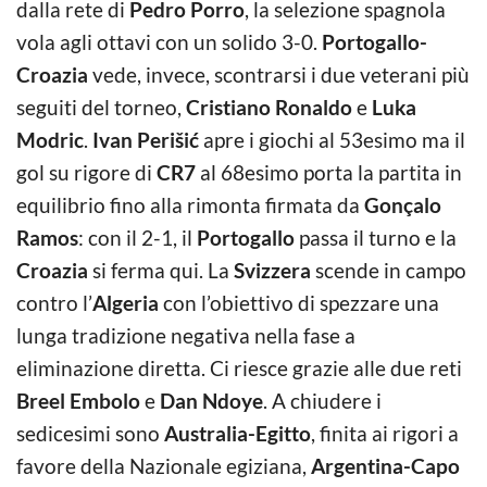
dalla rete di
Pedro Porro
, la selezione spagnola
vola agli ottavi con un solido 3-0.
Portogallo-
Croazia
vede, invece, scontrarsi i due veterani più
seguiti del torneo,
Cristiano Ronaldo
e
Luka
Modric
.
Ivan Perišić
apre i giochi al 53esimo ma il
gol su rigore di
CR7
al 68esimo porta la partita in
equilibrio fino alla rimonta firmata da
Gonçalo
Ramos
: con il 2-1, il
Portogallo
passa il turno e la
Croazia
si ferma qui. La
Svizzera
scende in campo
contro l’
Algeria
con l’obiettivo di spezzare una
lunga tradizione negativa nella fase a
eliminazione diretta. Ci riesce grazie alle due reti
Breel Embolo
e
Dan Ndoye
. A chiudere i
sedicesimi sono
Australia-Egitto
, finita ai rigori a
favore della Nazionale egiziana,
Argentina-Capo