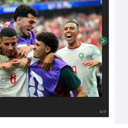
Foto EPA
1
/
7