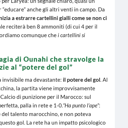
 per Laryea: un segnale chiaro, quasi un
 “educare” anche gli altri venti in campo. Da
inizia a estrarre cartellini gialli come se non ci
nale reciterà ben 8 ammoniti (di cui 4 per il
Ricordiamo comunque che
i cartellini si
agia di Ounahi che stravolge la
zie al “potere del gol”
za invisibile ma devastante:
il potere del gol
. Al
china, la partita viene improvvisamente
 Calcio di punizione per il Marocco: sul
perfetta, palla in rete e 1-0.
“Ha punto l’ape”
:
 del talento marocchino, e non poteva
questo gol. La rete ha un impatto psicologico