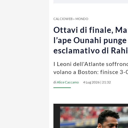
CALCIOWEB
»
MONDO
Ottavi di finale, M
l’ape Ounahi punge 
esclamativo di Rah
I Leoni dell'Atlante soffron
volano a Boston: finisce 3-0
di
Alice Caccamo
4 Lug 2026 | 21:32