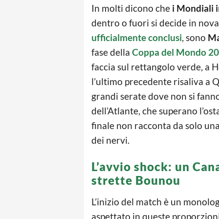
In molti dicono che
i Mondiali i
dentro o fuori si decide in nov
ufficialmente conclusi
, sono
Ma
fase della
Coppa del Mondo 2
faccia sul rettangolo verde, a H
l’ultimo precedente risaliva a Q
grandi serate dove non si fanno 
dell’Atlante, che superano l’o
finale non racconta da solo una 
dei nervi.
L’avvio shock: un Can
strette Bounou
L’inizio del match è un monol
aspettato in queste proporzion