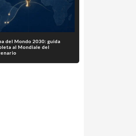
a del Mondo 2030: guida
leta al Mondiale del
enario