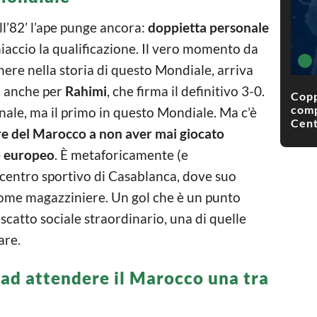
ll’82’ l’ape punge ancora:
doppietta personale
iaccio la qualificazione. Il vero momento da
nere nella storia di questo Mondiale, arriva
a anche per
Rahimi
, che firma il definitivo 3-0.
Copp
comp
onale, ma il primo in questo Mondiale. Ma c’è
Cent
re del Marocco a non aver mai giocato
b europeo
. È metaforicamente (e
 centro sportivo di Casablanca, dove suo
ome magazziniere. Un gol che è un punto
iscatto sociale straordinario, una di quelle
are.
ad attendere il Marocco una tra