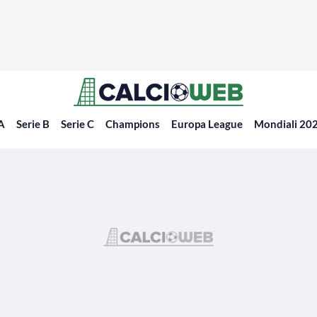
 A
Serie B
Serie C
Champions
Europa League
Mondiali 20