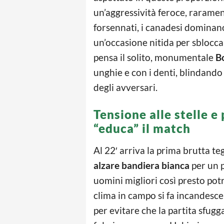
un’aggressività feroce, rarament
forsennati, i canadesi dominano
un’occasione nitida per sbloccar
pensa il solito, monumentale
B
unghie e con i denti, blindando
degli avversari.
Tensione alle stelle e 
“educa” il match
Al 22′ arriva la prima brutta te
alzare bandiera bianca
per un 
uomini migliori così presto pot
clima in campo si fa incandescen
per evitare che la partita sfugg