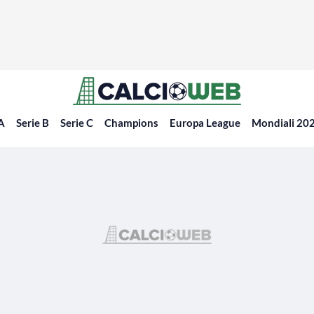
 A
Serie B
Serie C
Champions
Europa League
Mondiali 20