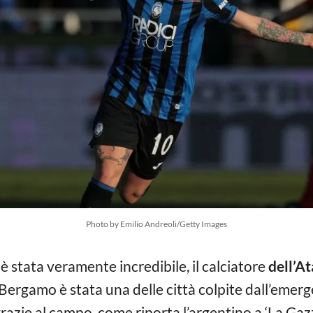
Photo by Emilio Andreoli/Getty Images
è stata veramente incredibile, il calciatore
dell’A
 Bergamo è stata una delle città colpite dall’eme
grazie al campo, come riporta l’argentino a ‘La Gazz