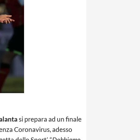
talanta
si prepara ad un finale
rgenza Coronavirus, adesso
etta dello Sport’. “
Dobbiamo