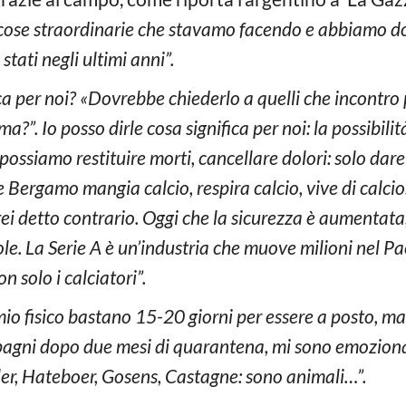
e cose straordinarie che stavamo facendo e abbiamo d
stati negli ultimi anni”.
ca per noi? «Dovrebbe chiederlo a quelli che incontro
ma?”. Io posso dirle cosa significa per noi: la possibilità
possiamo restituire morti, cancellare dolori: solo dare 
 Bergamo mangia calcio, respira calcio, vive di calci
rei detto contrario. Oggi che la sicurezza è aumentat
e. La Serie A è un’industria che muove milioni nel Pa
n solo i calciatori”.
mio fisico bastano 15-20 giorni per essere a posto, ma
pagni dopo due mesi di quarantena, mi sono emozion
er, Hateboer, Gosens, Castagne: sono animali…”.