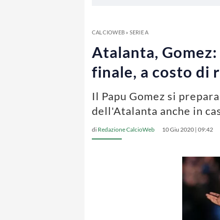
CALCIOWEB
»
SERIE A
Atalanta, Gomez: “
finale, a costo di 
Il Papu Gomez si prepara 
dell'Atalanta anche in c
di
Redazione CalcioWeb
10 Giu 2020 | 09:42