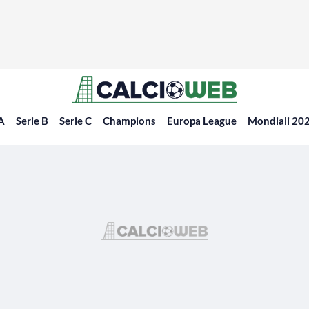
 A
Serie B
Serie C
Champions
Europa League
Mondiali 20