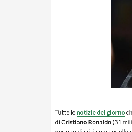
Tutte le
notizie del giorno
ch
di
Cristiano Ronaldo
(31 mil
periodo di crisi come quell