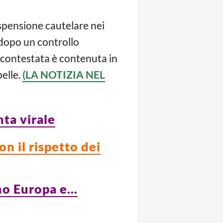
spensione cautelare nei
 dopo un controllo
a contestata è contenuta in
pelle.
(LA NOTIZIA NEL
nta virale
on il rispetto dei
gno Europa e…