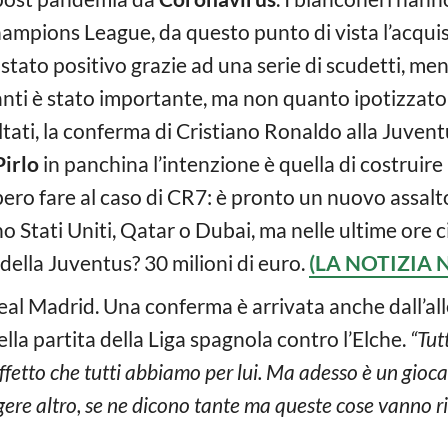
mpions League, da questo punto di vista l’acquisto
ato positivo grazie ad una serie di scudetti, ment
anti è stato importante, ma non quanto ipotizzato
ltati, la conferma di Cristiano Ronaldo alla Juve
Pirlo
in panchina l’intenzione è quella di costruir
ero fare al caso di CR7: è pronto un nuovo assalt
no Stati Uniti, Qatar o Dubai, ma nelle ultime ore 
 della Juventus? 30 milioni di euro.
(LA NOTIZIA 
Real Madrid. Una conferma è arrivata anche dall’al
ella partita della Liga spagnola contro l’Elche.
“Tut
’affetto che tutti abbiamo per lui. Ma adesso è un gioc
re altro, se ne dicono tante ma queste cose vanno ri