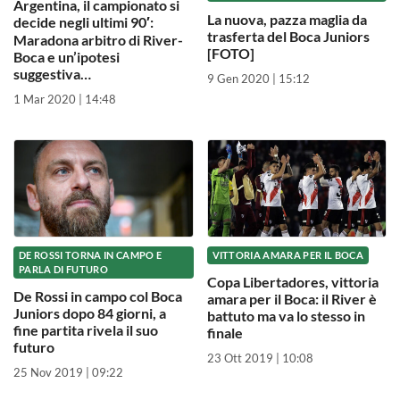
Argentina, il campionato si
La nuova, pazza maglia da
decide negli ultimi 90′:
trasferta del Boca Juniors
Maradona arbitro di River-
[FOTO]
Boca e un’ipotesi
suggestiva…
9 Gen 2020 | 15:12
1 Mar 2020 | 14:48
DE ROSSI TORNA IN CAMPO E
VITTORIA AMARA PER IL BOCA
PARLA DI FUTURO
Copa Libertadores, vittoria
De Rossi in campo col Boca
amara per il Boca: il River è
Juniors dopo 84 giorni, a
battuto ma va lo stesso in
fine partita rivela il suo
finale
futuro
23 Ott 2019 | 10:08
25 Nov 2019 | 09:22