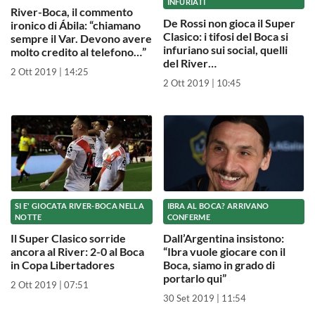
INFURIATI
River-Boca, il commento
De Rossi non gioca il Super
ironico di Ábila: “chiamano
Clasico: i tifosi del Boca si
sempre il Var. Devono avere
infuriano sui social, quelli
molto credito al telefono…”
del River…
2 Ott 2019 | 14:25
2 Ott 2019 | 10:45
SI E' GIOCATA RIVER-BOCA NELLA
IBRA AL BOCA? ARRIVANO
NOTTE
CONFERME
Il Super Clasico sorride
Dall’Argentina insistono:
ancora al River: 2-0 al Boca
“Ibra vuole giocare con il
in Copa Libertadores
Boca, siamo in grado di
portarlo qui”
2 Ott 2019 | 07:51
30 Set 2019 | 11:54