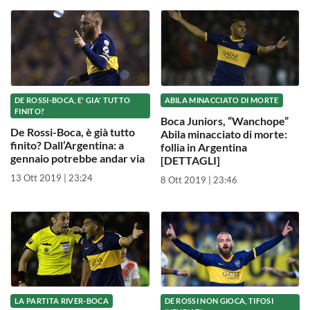
DE ROSSI-BOCA, E' GIA' TUTTO
ABILA MINACCIATO DI MORTE
FINITO?
Boca Juniors, “Wanchope”
De Rossi-Boca, è già tutto
Abila minacciato di morte:
finito? Dall’Argentina: a
follia in Argentina
gennaio potrebbe andar via
[DETTAGLI]
13 Ott 2019 | 23:24
8 Ott 2019 | 23:46
LA PARTITA RIVER-BOCA
DE ROSSI NON GIOCA, TIFOSI