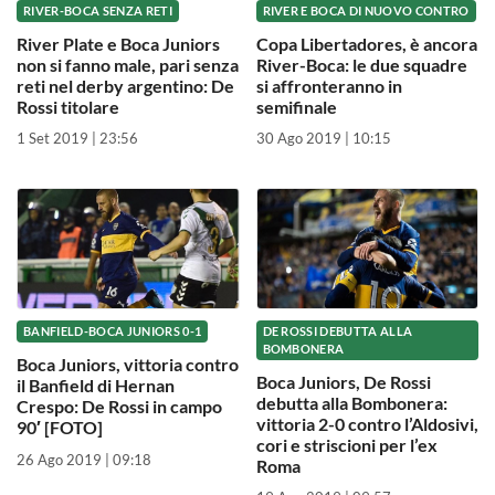
RIVER-BOCA SENZA RETI
RIVER E BOCA DI NUOVO CONTRO
River Plate e Boca Juniors
Copa Libertadores, è ancora
non si fanno male, pari senza
River-Boca: le due squadre
reti nel derby argentino: De
si affronteranno in
Rossi titolare
semifinale
1 Set 2019 | 23:56
30 Ago 2019 | 10:15
BANFIELD-BOCA JUNIORS 0-1
DE ROSSI DEBUTTA ALLA
BOMBONERA
Boca Juniors, vittoria contro
Boca Juniors, De Rossi
il Banfield di Hernan
debutta alla Bombonera:
Crespo: De Rossi in campo
vittoria 2-0 contro l’Aldosivi,
90′ [FOTO]
cori e striscioni per l’ex
26 Ago 2019 | 09:18
Roma