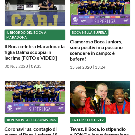
IL RICORDO DEL BOCA A
BOCA NELLA BUFERA
MARADONA
Clamoroso Boca Juniors,
Il Boca celebra Maradona: la
sono positivi ma possono
figlia Dalma scoppia in
scendere in campo: è
lacrime [FOTO e VIDEO]
bufera!
30 Nov 2020 | 09:33
15 Set 2020 | 13:24
18 POSITIVI AL CORONAVIRUS
LA TOP 11 DI TEVEZ
Coronavirus, contagio di
Tevez, il Boca, lo stipendio
massa al Boca Juniors: 18
all’ONG e la sua formazione