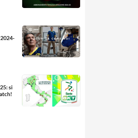
 2024-
25: si
atch!