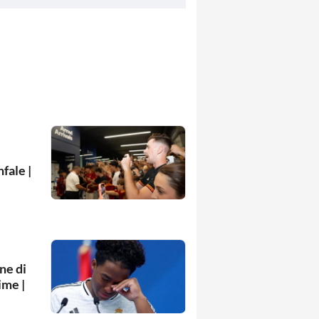
fale |
ne di
ime |