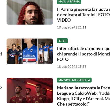
MAGLIA PARMA
Il Parma presenta la nuova 
è dedicata al Tardini | FOTO
VIDEO
19 Lug 2024 | 21:11
INTER
Inter, ufficiale un nuovo sp
ci
chi prende il posto di Moncl
FOTO
18 Lug 2024 | 15:56
MASSIMO MARIANELLA
:
Marianella racconta la Pre
League a CalcioWeb: “l’addi
Klopp, il City e l’Arsenal. 
Che spettacolo!”