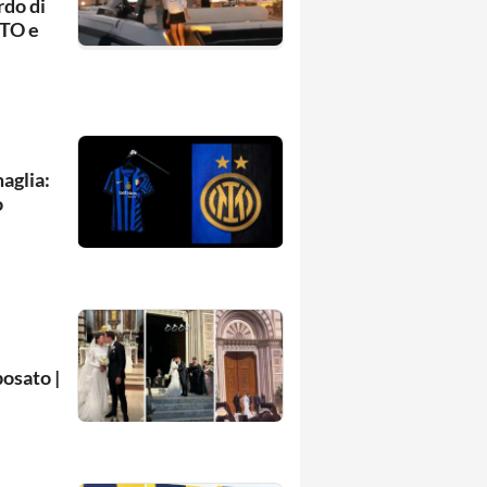
rdo di
OTO e
aglia:
o
posato |