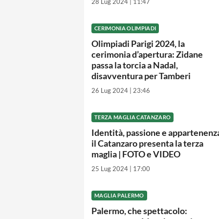
28 Lug 2024 | 11:47
CERIMONIA OLIMPIADI
Olimpiadi Parigi 2024, la
cerimonia d’apertura: Zidane
passa la torcia a Nadal,
disavventura per Tamberi
26 Lug 2024 | 23:46
TERZA MAGLIA CATANZARO
Identità, passione e appartenenz
il Catanzaro presenta la terza
maglia | FOTO e VIDEO
25 Lug 2024 | 17:00
MAGLIA PALERMO
Palermo, che spettacolo: