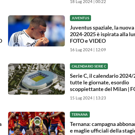
18 Lug 2024 | 00:22
JUVENTUS
Juventus spaziale, la nuova
2024-2025 è ispirata alla lun
O
FOTO e VIDEO
16 Lug 2024 | 12:09
CALENDARIO SERIE C
Serie C, il calendario 2024
tutte le giornate, esordio
scoppiettante del Milan | 
15 Lug 2024 | 13:23
TERNANA
a
Ternana: campagna abbona
e maglie ufficiali della stag