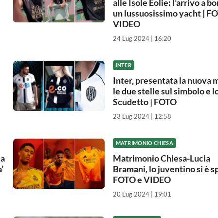
alle Isole Eolie: l’arrivo a bo
un lussuosissimo yacht | F
VIDEO
24 Lug 2024 | 16:20
INTER
Inter, presentata la nuova m
le due stelle sul simbolo e l
Scudetto | FOTO
23 Lug 2024 | 12:58
MATRIMONIO CHIESA
da
Matrimonio Chiesa-Lucia
’
Bramani, lo juventino si è s
FOTO e VIDEO
20 Lug 2024 | 19:01