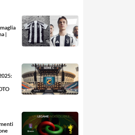
 maglia
a |
/2025:
FOTO
menti
ione