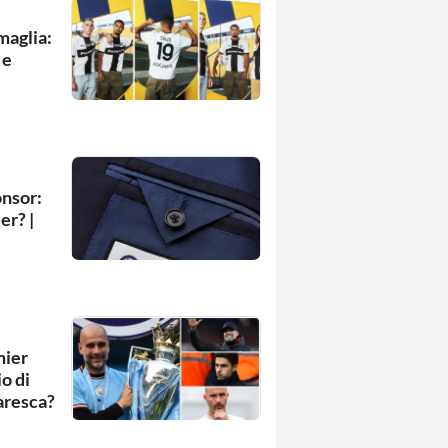
maglia:
 e
onsor:
er? |
mier
o di
Maresca?