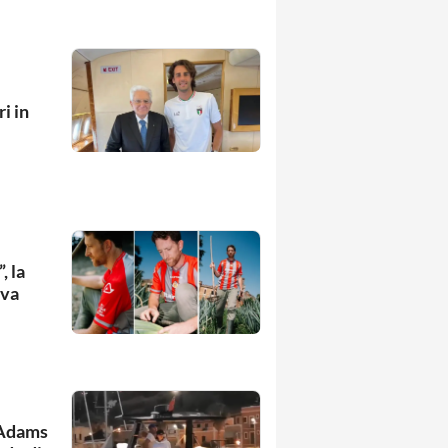
i in
, la
ova
 Adams