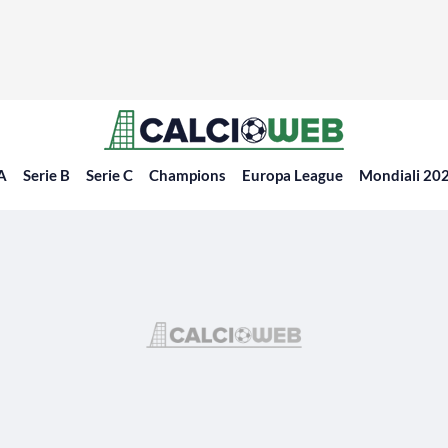
 A
Serie B
Serie C
Champions
Europa League
Mondiali 20