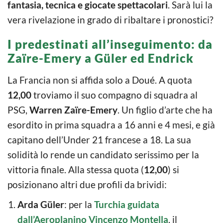
fantasia, tecnica e giocate spettacolari
. Sarà lui la
vera rivelazione in grado di ribaltare i pronostici?
I predestinati all’inseguimento: da
Zaïre-Emery a Güler ed Endrick
La Francia non si affida solo a Doué. A quota
12,00
troviamo il suo compagno di squadra al
PSG,
Warren Zaïre-Emery
. Un figlio d’arte che ha
esordito in prima squadra a 16 anni e 4 mesi, e già
capitano dell’Under 21 francese a 18. La sua
solidità lo rende un candidato serissimo per la
vittoria finale. Alla stessa quota (
12,00
) si
posizionano altri due profili da brividi:
Arda Güler
: per la
Turchia guidata
dall’Aeroplanino Vincenzo Montella
, il