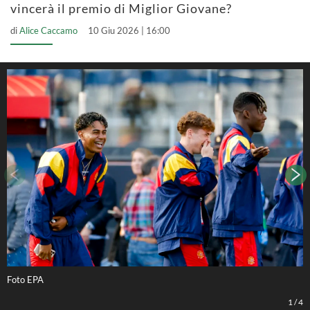
vincerà il premio di Miglior Giovane?
di
Alice Caccamo
10 Giu 2026 | 16:00
Foto EPA
F
1
/
4