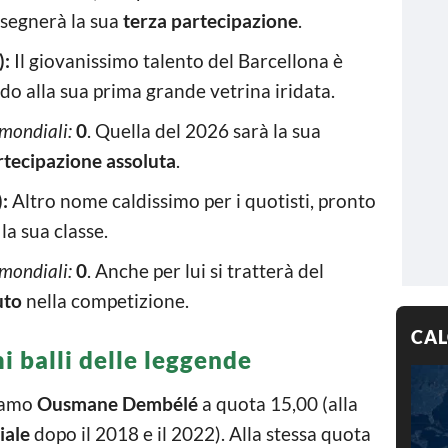
 segnerà la sua
terza partecipazione
.
):
Il giovanissimo talento del Barcellona è
do alla sua prima grande vetrina iridata.
mondiali:
0
. Quella del 2026 sarà la sua
rtecipazione assoluta
.
:
Altro nome caldissimo per i quotisti, pronto
la sua classe.
mondiali:
0
. Anche per lui si tratterà del
uto
nella competizione.
CAL
mi balli delle leggende
viamo
Ousmane Dembélé
a quota 15,00 (alla
iale
dopo il 2018 e il 2022). Alla stessa quota