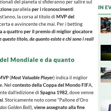
zionali del pianeta si sfideranno per salire sul
IN E
zione
parallela
per i riconoscimenti
’anno, la corsa al titolo di
MVP del
certa e avvincente che mai. Per i betting
a a quattro per il premio di miglior giocatore
questo titolo, da quanto esiste e chi sono i reali
P del Mondiale e da quanto
MVP
(
Most Valuable Player
) indica il miglior
e. Nel
contesto della Coppa del Mondo FIF
A,
nte dall’edizione di
Spagna 1982
, dove venne
si
. Storicamente noto come “Pallone d’Oro
das Golden Ball
),
viene assegnato alla fine