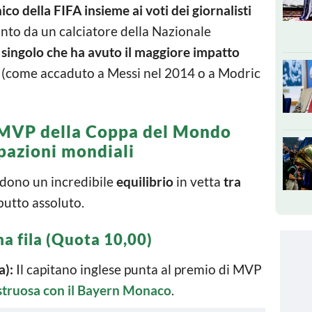
ico della FIFA insieme ai voti dei giornalisti
into da un calciatore della Nazionale
l
singolo che ha avuto il maggiore impatto
 (come accaduto a Messi nel 2014 o a Modric
l’MVP della Coppa del Mondo
pazioni mondiali
edono un incredibile
equilibrio
in vetta
tra
butto assoluto.
ma fila (Quota 10,00)
a):
Il capitano inglese punta al premio di MVP
struosa con il Bayern Monaco
.