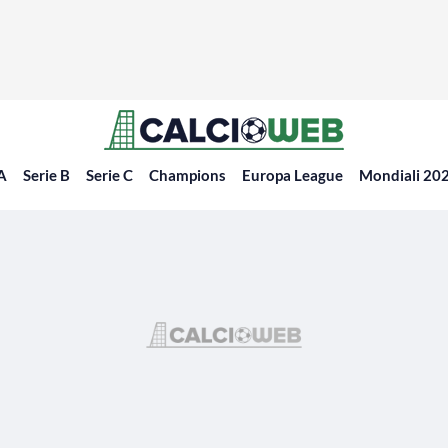
 A
Serie B
Serie C
Champions
Europa League
Mondiali 20