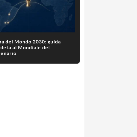
a del Mondo 2030: guida
leta al Mondiale del
enario