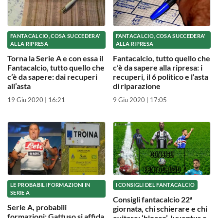
FANTACALCIO, COSA SUCCEDERA'
FANTACALCIO, COSA SUCCEDERA'
ALLA RIPRESA
ALLA RIPRESA
Torna la Serie A e con essa il
Fantacalcio, tutto quello che
Fantacalcio, tutto quello che
c’è da sapere alla ripresa: i
c’è da sapere: dai recuperi
recuperi, il 6 politico e l’asta
all’asta
di riparazione
19 Giu 2020 | 16:21
9 Giu 2020 | 17:05
LE PROBABILI FORMAZIONI IN
I CONSIGLI DEL FANTACALCIO
SERIE A
Consigli fantacalcio 22ª
Serie A, probabili
giornata, chi schierare e chi
formazioni: Gattuso si affida
evitare: ‘blocco’ Juventus e