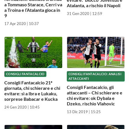
a Tommaso Starace, Cerri va
Atalanta, a rischio il Napoli
a Troina e l’Atalanta gioca in
31 Gen 2020 | 12:59
9
17 Apr 2020 | 10:37
CONSIGLI FANTACALCIO
CONSIGLI FANTACALCIO: ANALISI
ATTACCANTI
Consigli Fantacalcio 21ª
Consigli Fantacalcio, gli
giornata, chi schierare e chi
attaccanti – Chi schierare e
evitare: sì a Ibra e Lukaku,
chi evitare: ok Dybala e
sorprese Babacar e Kucka
Dzeko, rischio Vlahovic
24 Gen 2020 | 10:45
13 Dic 2019 | 15:25