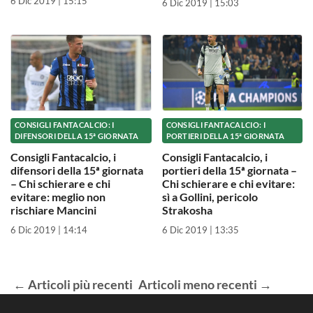
6 Dic 2019 | 15:15
6 Dic 2019 | 15:03
CONSIGLI FANTACALCIO: I
CONSIGLI FANTACALCIO: I
DIFENSORI DELLA 15ª GIORNATA
PORTIERI DELLA 15ª GIORNATA
Consigli Fantacalcio, i
Consigli Fantacalcio, i
difensori della 15ª giornata
portieri della 15ª giornata –
– Chi schierare e chi
Chi schierare e chi evitare:
evitare: meglio non
sì a Gollini, pericolo
rischiare Mancini
Strakosha
6 Dic 2019 | 14:14
6 Dic 2019 | 13:35
←
Articoli
più recenti
Articoli
meno recenti
→