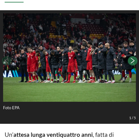
Foto EPA
F
1
/
5
Un’
attesa lunga ventiquattro anni
, fatta di