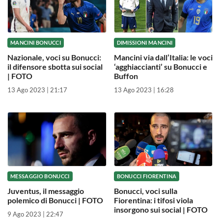
MANCINI BONUCCI
DIMISSIONI MANCINI
Nazionale, voci su Bonucci:
Mancini via dall’Italia: le voci
il difensore sbotta sui social
‘agghiaccianti’ su Bonucci e
| FOTO
Buffon
13 Ago 2023 | 21:17
13 Ago 2023 | 16:28
MESSAGGIO BONUCCI
BONUCCI FIORENTINA
Juventus, il messaggio
Bonucci, voci sulla
polemico di Bonucci | FOTO
Fiorentina: i tifosi viola
insorgono sui social | FOTO
9 Ago 2023 | 22:47