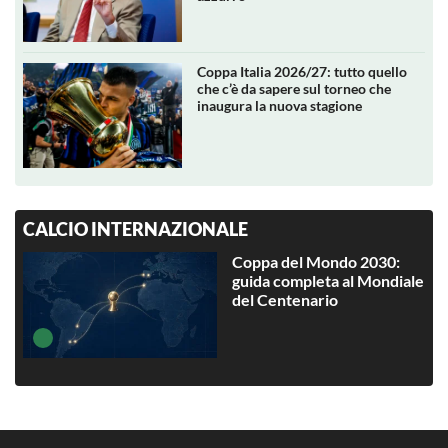
Coppa Italia 2026/27: tutto quello
che c’è da sapere sul torneo che
inaugura la nuova stagione
CALCIO INTERNAZIONALE
Coppa del Mondo 2030:
guida completa al Mondiale
del Centenario