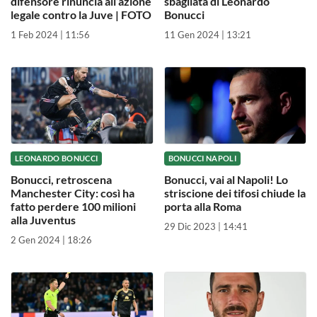
difensore rinuncia all’azione
sbagliata di Leonardo
legale contro la Juve | FOTO
Bonucci
1 Feb 2024 | 11:56
11 Gen 2024 | 13:21
LEONARDO BONUCCI
BONUCCI NAPOLI
Bonucci, retroscena
Bonucci, vai al Napoli! Lo
Manchester City: così ha
striscione dei tifosi chiude la
fatto perdere 100 milioni
porta alla Roma
alla Juventus
29 Dic 2023 | 14:41
2 Gen 2024 | 18:26