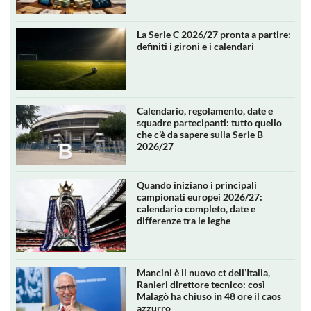
La Serie C 2026/27 pronta a partire:
definiti i gironi e i calendari
Calendario, regolamento, date e
squadre partecipanti: tutto quello
che c’è da sapere sulla Serie B
2026/27
Quando iniziano i principali
campionati europei 2026/27:
calendario completo, date e
differenze tra le leghe
Mancini è il nuovo ct dell’Italia,
Ranieri direttore tecnico: così
Malagò ha chiuso in 48 ore il caos
azzurro