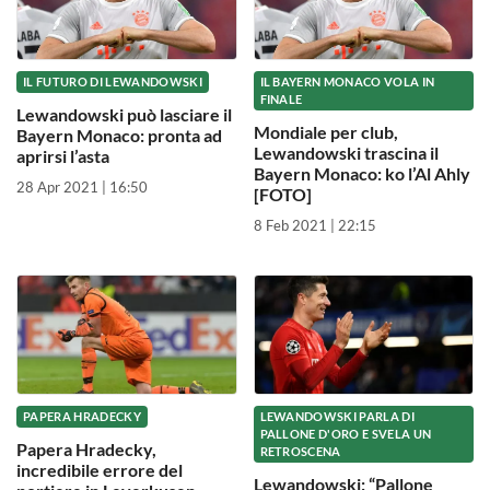
IL FUTURO DI LEWANDOWSKI
IL BAYERN MONACO VOLA IN
FINALE
Lewandowski può lasciare il
Mondiale per club,
Bayern Monaco: pronta ad
Lewandowski trascina il
aprirsi l’asta
Bayern Monaco: ko l’Al Ahly
28 Apr 2021 | 16:50
[FOTO]
8 Feb 2021 | 22:15
PAPERA HRADECKY
LEWANDOWSKI PARLA DI
PALLONE D'ORO E SVELA UN
Papera Hradecky,
RETROSCENA
incredibile errore del
Lewandowski: “Pallone
portiere in Leverkusen-