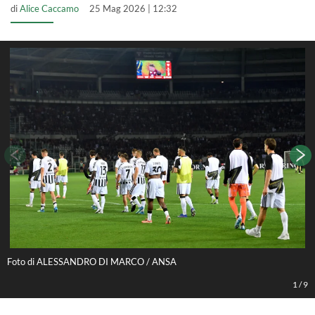
di
Alice Caccamo
25 Mag 2026 | 12:32
Foto di ALESSANDRO DI MARCO / ANSA
F
1
/
9