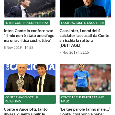
INTER, CONTE IN CONFERENZA
LA SITUAZIONE IN CASA INTER
Inter, Conte in conferenza:
Caos Inter, i nomi dei 4
“Il mio non è stato uno sfogo
calciatori accusati da Conte:
ma una critica costruttiva”
si rischia la rottura
[DETTAGLI]
8 Nov 2019 | 14:52
7 Nov 2019 | 11:15
CONTE E ANCELOTTI: IL
CONTE, LE TUE PAROLE FANNO
DUALISMO
MALE
Conte e Ancelotti, tanto
“Le tue parole fanno male…”
diversi quanto simili: le
Conte, così non va bene: