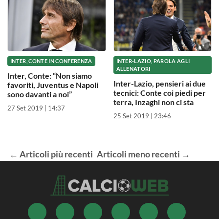
INTER, CONTE IN CONFERENZA
INTER-LAZIO, PAROLA AGLI
ALLENATORI
Inter, Conte: “Non siamo
Inter-Lazio, pensieri ai due
favoriti, Juventus e Napoli
tecnici: Conte coi piedi per
sono davanti a noi”
terra, Inzaghi non ci sta
27 Set 2019 | 14:37
25 Set 2019 | 23:46
←
Articoli
più recenti
Articoli
meno recenti
→