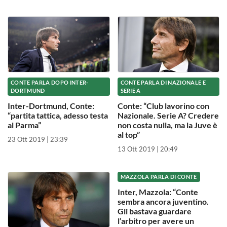
CONTE PARLA DOPO INTER-
CONTE PARLA DI NAZIONALE E
DORTMUND
SERIE A
Inter-Dortmund, Conte:
Conte: “Club lavorino con
“partita tattica, adesso testa
Nazionale. Serie A? Credere
al Parma”
non costa nulla, ma la Juve è
al top”
23 Ott 2019 | 23:39
13 Ott 2019 | 20:49
MAZZOLA PARLA DI CONTE
Inter, Mazzola: “Conte
sembra ancora juventino.
Gli bastava guardare
l’arbitro per avere un